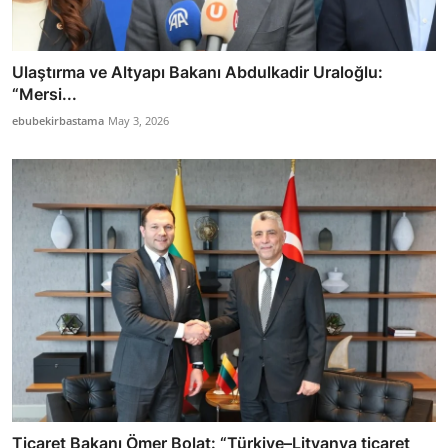
Ulaştırma ve Altyapı Bakanı Abdulkadir Uraloğlu:
“Mersi...
ebubekirbastama
May 3, 2026
Ticaret Bakanı Ömer Bolat: “Türkiye–Litvanya ticaret