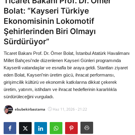
Ticaret Bakanı Prof. Dr. Ömer
Bakanlıklar
Bolat: “Kayseri Türkiye
Ekonomisinin Lokomotif
Siyasi Partiler
Şehirlerinden Biri Olmayı
Mülki İdare
Sürdürüyor”
Toplum ve Yaşam
Ticaret Bakanı Prof. Dr. Ömer Bolat, İstanbul Atatürk Havalimanı
Millet Bahçesi’nde düzenlenen Kayseri Günleri programında
Sivil Toplum Kuruluşları
Kayserili vatandaşlar ve esnafla bir araya geldi. Stantları ziyaret
eden Bolat, Kayseri’nin üretim gücü, ihracat performansı,
Kamu Kurumları ve Üst Kurullar
girişimcilik kültürü ve ekonomik katkılarına dikkat çekerek
üretim, yatırım, istihdam ve ihracat hedeflerinin kararlılıkla
Resmi Reklamlar
sürdürüleceğini vurguladı.
ebubekirbastama
Haz 11, 2026 - 21:22