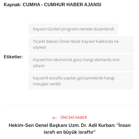
Kaynak: CUMHA - CUMHUR HABER AJANSI
Kayseri Günleri programı nerede düzenlendi
Ticaret Bakanı Ömer Bolat Kayseri hakkında ne
söyledi
Etiketler:
Kayseri’nin ekonomik gücü hangi alanlarda öne
çıkıyor
Kayserili esnafla yapılan görüşmelerde hangi
mesajlar verildi
ÖNCEKI HABER
Hekim-Sen Genel Başkanı Uzm. Dr. Adil Kurban: “İnsan
israfı en büyük israftır”