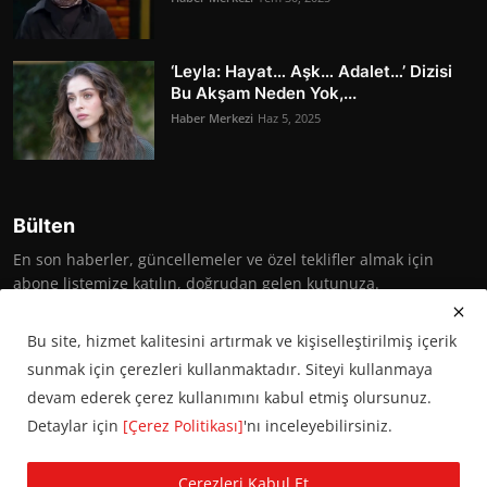
‘Leyla: Hayat… Aşk… Adalet…’ Dizisi
Bu Akşam Neden Yok,...
Haber Merkezi
Haz 5, 2025
Bülten
En son haberler, güncellemeler ve özel teklifler almak için
abone listemize katılın, doğrudan gelen kutunuza.
Abone Ol
Bu site, hizmet kalitesini artırmak ve kişiselleştirilmiş içerik
sunmak için çerezleri kullanmaktadır. Siteyi kullanmaya
devam ederek çerez kullanımını kabul etmiş olursunuz.
Detaylar için
[Çerez Politikası]
'nı inceleyebilirsiniz.
© 2016 Başkent Postası. Tüm hakları saklıdır.
Çerezleri Kabul Et