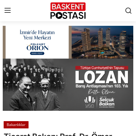
İletişim
Çerez Politikası
Künye
Ankara
TBMM
Yerel Yönetimler
Bakanlıklar
Cumhurbaşkanlığı