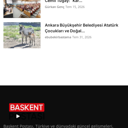
Cemil Tugay: “Kar...
Gürkan Genç
Tem 15, 2026
Ankara Büyükşehir Belediyesi Atatürk
Çocukları ve Doğal...
ebubekirbastama
Tem 31, 2026
Başkent Postası, Türkiye ve dünyadaki güncel gelişmeleri,