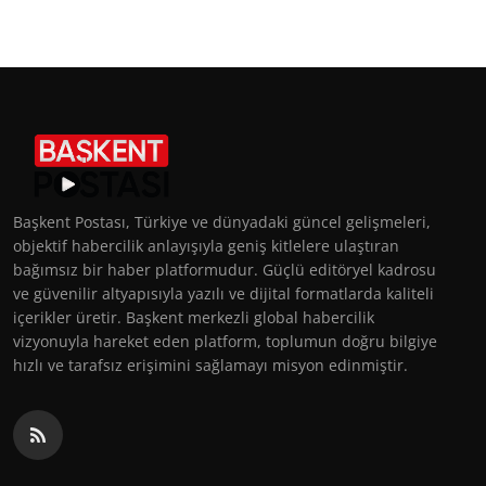
Başkent Postası, Türkiye ve dünyadaki güncel gelişmeleri,
objektif habercilik anlayışıyla geniş kitlelere ulaştıran
bağımsız bir haber platformudur. Güçlü editöryel kadrosu
ve güvenilir altyapısıyla yazılı ve dijital formatlarda kaliteli
içerikler üretir. Başkent merkezli global habercilik
vizyonuyla hareket eden platform, toplumun doğru bilgiye
hızlı ve tarafsız erişimini sağlamayı misyon edinmiştir.