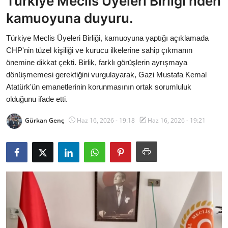
Türkiye Meclis Üyeleri Birliği'nden
Bakanlıklar
kamuoyuna duyuru.
Siyasi Partiler
Türkiye Meclis Üyeleri Birliği, kamuoyuna yaptığı açıklamada
CHP'nin tüzel kişiliği ve kurucu ilkelerine sahip çıkmanın
Mülki İdare
önemine dikkat çekti. Birlik, farklı görüşlerin ayrışmaya
dönüşmemesi gerektiğini vurgulayarak, Gazi Mustafa Kemal
Toplum ve Yaşam
Atatürk'ün emanetlerinin korunmasının ortak sorumluluk
olduğunu ifade etti.
Sivil Toplum Kuruluşları
Gürkan Genç
Haz 16, 2026 - 19:18
Haz 16, 2026 - 19:21
Kamu Kurumları ve Üst Kurullar
Resmi Reklamlar