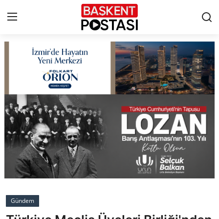
İletişim
Çerez Politikası
Künye
Ankara
TBMM
Yerel Yönetimler
Gündem
Cumhurbaşkanlığı