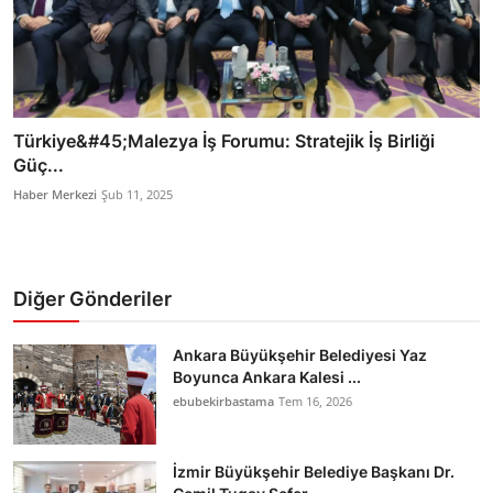
Türkiye&#45;Malezya İş Forumu: Stratejik İş Birliği
Güç...
Haber Merkezi
Şub 11, 2025
Diğer Gönderiler
Ankara Büyükşehir Belediyesi Yaz
Boyunca Ankara Kalesi ...
ebubekirbastama
Tem 16, 2026
İzmir Büyükşehir Belediye Başkanı Dr.