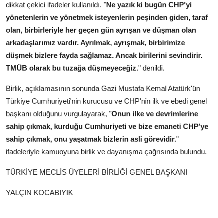
dikkat çekici ifadeler kullanıldı. "
Ne yazık ki bugün CHP'yi
yönetenlerin ve yönetmek isteyenlerin peşinden giden, taraf
olan, birbirleriyle her geçen gün ayrışan ve düşman olan
arkadaşlarımız vardır. Ayrılmak, ayrışmak, birbirimize
düşmek bizlere fayda sağlamaz. Ancak birilerini sevindirir.
TMÜB olarak bu tuzağa düşmeyeceğiz.
" denildi.
Birlik, açıklamasının sonunda Gazi Mustafa Kemal Atatürk'ün
Türkiye Cumhuriyeti'nin kurucusu ve CHP'nin ilk ve ebedi genel
başkanı olduğunu vurgulayarak, "
Onun ilke ve devrimlerine
sahip çıkmak, kurduğu Cumhuriyeti ve bize emaneti CHP'ye
sahip çıkmak, onu yaşatmak bizlerin asli görevidir.
"
ifadeleriyle kamuoyuna birlik ve dayanışma çağrısında bulundu.
TÜRKİYE MECLİS ÜYELERİ BİRLİĞİ GENEL BAŞKANI
YALÇIN KOCABIYIK