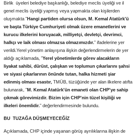
Birlik üyeleri belediye başkanlığı, belediye meclis üyeliği ve il
genel meclis üyeliği yapmış veya yapmakta olan kişilerden
oluşmakta "
Hangi partiden olursa olsun, M. Kemal Atatürk'ü
ve başta Türkiye Cumhuriyeti olmak üzere emanetlerini ve
kurucu ilkelerini koruyacak, milliyetçi, devletçi, devrimci,
halkçı ve laik olması olmazsa olmazımızdır.
" ifadelerine yer
verildi.Yerel yönetim anlayışına ilişkin değerlendirmelerin de yer
aldığı açıklamada, "
Yerel yönetimlerde görev alacakların
liyakat sahibi, dürüst, çalışkan ve toplumun çıkarlarını şahsi
ve siyasi çıkarlarının önünde tutan, halka hizmeti şiar
edinmiş olması esastır,
TMÜB, tüzüğünde yer alan ilkelere atıfta
bulunarak, "
M. Kemal Atatürk'ün emaneti olan CHP'ye sahip
çıkmak görevimizdir. Bizim için CHP'nin tüzel kişiliği ve
ilkeleri önemlidir.
" değerlendirmesinde bulundu.
BU TUZAĞA DÜŞMEYECEĞİZ
Açıklamada, CHP içinde yaşanan görüş ayrılıklarına ilişkin de