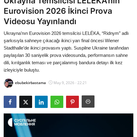
Ukrayna Temsilcisi LELÉKA’nın
Bakanlıklar
Eurovision 2026 İkinci Prova
Videosu Yayınlandı
Siyasi Partiler
Ukrayna’nın Eurovision 2026 temsilcisi LELÉKA, “Ridnym” adlı
Mülki İdare
şarkısıyla sahneye çıkacağı ikinci yarı final öncesi Wiener
Stadthalle’de ikinci provasını yaptı. Suspilne Ukraine tarafından
Toplum ve Yaşam
paylaşılan 30 saniyelik prova videosunda, performansın sahne
dili, kırılganlık teması ve parçalanmış bandura detayı ilk kez
Sivil Toplum Kuruluşları
izleyiciyle buluştu.
Kamu Kurumları ve Üst Kurullar
ebubekirbastama
May 9, 2026 - 22:21
Resmi Reklamlar