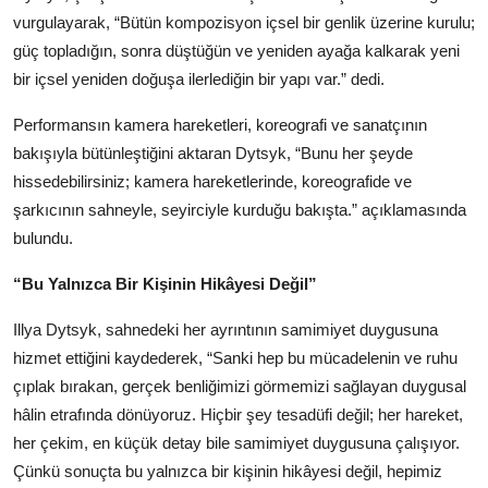
vurgulayarak, “Bütün kompozisyon içsel bir genlik üzerine kurulu;
güç topladığın, sonra düştüğün ve yeniden ayağa kalkarak yeni
bir içsel yeniden doğuşa ilerlediğin bir yapı var.” dedi.
Performansın kamera hareketleri, koreografi ve sanatçının
bakışıyla bütünleştiğini aktaran Dytsyk, “Bunu her şeyde
hissedebilirsiniz; kamera hareketlerinde, koreografide ve
şarkıcının sahneyle, seyirciyle kurduğu bakışta.” açıklamasında
bulundu.
“Bu Yalnızca Bir Kişinin Hikâyesi Değil”
Illya Dytsyk, sahnedeki her ayrıntının samimiyet duygusuna
hizmet ettiğini kaydederek, “Sanki hep bu mücadelenin ve ruhu
çıplak bırakan, gerçek benliğimizi görmemizi sağlayan duygusal
hâlin etrafında dönüyoruz. Hiçbir şey tesadüfi değil; her hareket,
her çekim, en küçük detay bile samimiyet duygusuna çalışıyor.
Çünkü sonuçta bu yalnızca bir kişinin hikâyesi değil, hepimiz