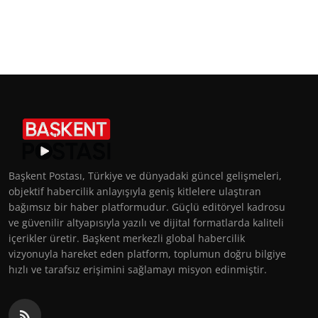
Başkent Postası, Türkiye ve dünyadaki güncel gelişmeleri,
objektif habercilik anlayışıyla geniş kitlelere ulaştıran
bağımsız bir haber platformudur. Güçlü editöryel kadrosu
ve güvenilir altyapısıyla yazılı ve dijital formatlarda kaliteli
içerikler üretir. Başkent merkezli global habercilik
vizyonuyla hareket eden platform, toplumun doğru bilgiye
hızlı ve tarafsız erişimini sağlamayı misyon edinmiştir.