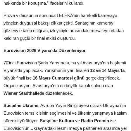
hakkında bir konuşma.” ifadelerini kullandı.
Prova videosunun sonunda LELÉKA’nın hareketli kameraya
yönelen duygusal bakışı dikkat çekti. Sanatçının kamerayı
gözleriyle takip ettiği an, izleyiciyle arasındaki mesafeyi ortadan
kaldıran güçlü bir final etkisi oluşturdu.
Eurovision 2026 Viyana’da Düzenleniyor
70’inci Eurovision Şarkı Yarışması, bu yıl Avusturya’nın başkenti
Viyana’da yapılacak. Yarışmanın yarı finalleri
12 ve 14 Mayıs’ta
,
büyük finali ise
16 Mayıs Cumartesi günü
gerçekleştirilecek.
Organizasyon, Avusturya’nın en büyük kapalı salonu olan
Wiener Stadthalle
de düzenlenecek.
Suspilne Ukraine
, Avrupa Yayın Birliği üyesi olarak Ukrayna’nın
Eurovision temsilcisinin seçilmesini ve ülkenin yarışmaya katılım
sürecini yürütüyor.
Suspilne Kultura
ve
Radio Promin
ise
Eurovision’un Ukrayna’daki resmi medya partnerleri arasında yer