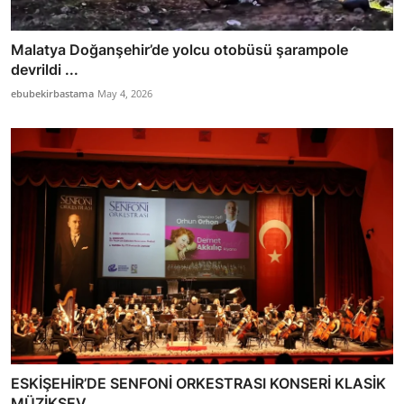
Malatya Doğanşehir’de yolcu otobüsü şarampole
devrildi ...
ebubekirbastama
May 4, 2026
ESKİŞEHİR’DE SENFONİ ORKESTRASI KONSERİ KLASİK
MÜZİKSEV...