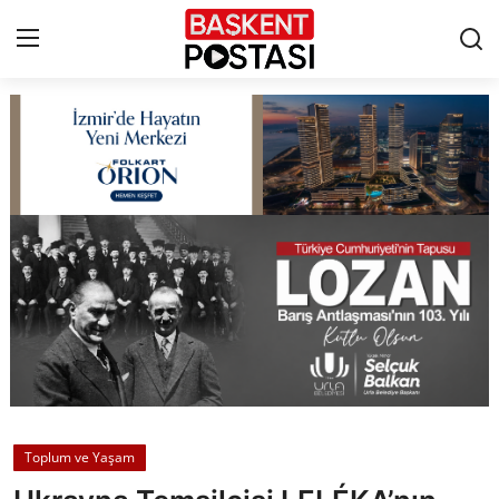
İletişim
Çerez Politikası
Künye
Ankara
TBMM
Yerel Yönetimler
Toplum ve Yaşam
Cumhurbaşkanlığı