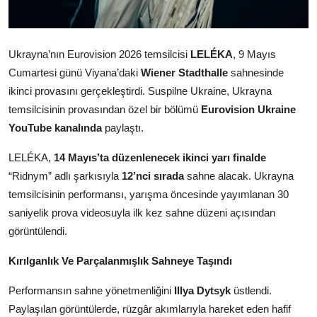
Ukrayna’nın Eurovision 2026 temsilcisi
LELÉKA
, 9 Mayıs
Cumartesi günü Viyana’daki
Wiener Stadthalle
sahnesinde
ikinci provasını gerçekleştirdi. Suspilne Ukraine, Ukrayna
temsilcisinin provasından özel bir bölümü
Eurovision Ukraine
YouTube kanalında
paylaştı.
LELÉKA,
14 Mayıs’ta düzenlenecek ikinci yarı finalde
“Ridnym” adlı şarkısıyla
12’nci sırada
sahne alacak. Ukrayna
temsilcisinin performansı, yarışma öncesinde yayımlanan 30
saniyelik prova videosuyla ilk kez sahne düzeni açısından
görüntülendi.
Kırılganlık Ve Parçalanmışlık Sahneye Taşındı
Performansın sahne yönetmenliğini
Illya Dytsyk
üstlendi.
Paylaşılan görüntülerde, rüzgâr akımlarıyla hareket eden hafif