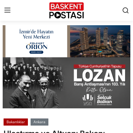
İletişim
Çerez Politikası
Künye
Ankara
TBMM
Yerel Yönetimler
Bakanlıklar
Ankara
Cumhurbaşkanlığı