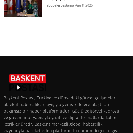
ebubekirbastama
Ağu 8, 2026
Başkent Postası, Türkiye ve dünyadaki güncel gelişmeleri,
objektif habercilik anlayışıyla geniş kitlelere ulaştıran
bağımsız bir haber platformudur. Güçlü editöryel kadrosu
ve güvenilir altyapısıyla yazılı ve dijital formatlarda kaliteli
içerikler üretir. Başkent merkezli global habercilik
vizyonuyla hareket eden platform, toplumun doğru bilgiye