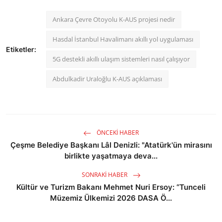
Ankara Çevre Otoyolu K-AUS projesi nedir
Hasdal İstanbul Havalimanı akıllı yol uygulaması
Etiketler:
5G destekli akıllı ulaşım sistemleri nasıl çalışıyor
Abdulkadir Uraloğlu K-AUS açıklaması
ÖNCEKI HABER
Çeşme Belediye Başkanı Lâl Denizli: "Atatürk'ün mirasını
birlikte yaşatmaya deva...
SONRAKI HABER
Kültür ve Turizm Bakanı Mehmet Nuri Ersoy: “Tunceli
Müzemiz Ülkemizi 2026 DASA Ö...