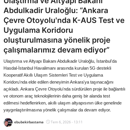
Ulaştırma ve Altyapı Bakanı
Bakanlıklar
Abdulkadir Uraloğlu: “Ankara
Çevre Otoyolu'nda K-AUS Test ve
Siyasi Partiler
Uygulama Koridoru
Mülki İdare
oluşturulmasına yönelik proje
çalışmalarımız devam ediyor”
Toplum ve Yaşam
Ulaştırma ve Altyapı Bakanı Abdulkadir Uraloğlu, İstanbul'da
Sivil Toplum Kuruluşları
Hasdal-İstanbul Havalimanı arasında kurulan 5G destekli
Kooperatif Akıllı Ulaşım Sistemleri Test ve Uygulama
Kamu Kurumları ve Üst Kurullar
Koridoru'nda elde edilen deneyimin Ankara'ya taşınacağını
açıkladı. Ankara Çevre Otoyolu'nda sürdürülen proje ile bağlantılı
Resmi Reklamlar
ve otonom araç teknolojilerinin daha geniş bir alanda test
edilmesi hedeflenirken, akıllı ulaşım altyapısının ülke genelinde
yaygınlaştırılmasına yönelik çalışmalar da devam ediyor.
ebubekirbastama
Tem 6, 2026 - 13:11