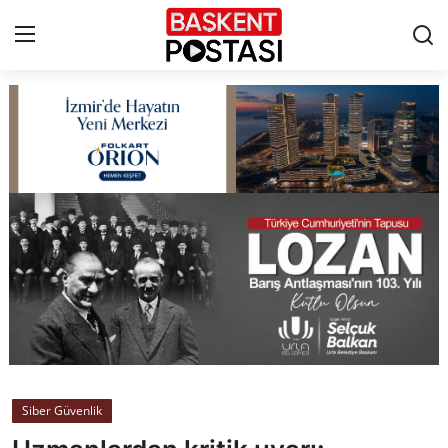
İletişim
Çerez Politikası
Künye
Ankara
TBMM
Yerel Yönetimler
Siber Güvenlik
Cumhurbaşkanlığı