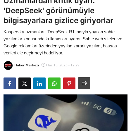
Uzmanlardan kritik uyarı:
Bakanlıklar
'DeepSeek' görünümüyle
bilgisayarlara gizlice giriyorlar
Siyasi Partiler
Kaspersky uzmanları, 'DeepSeek R1' adıyla yayılan sahte
Mülki İdare
yazılımlar konusunda kullanıcıları uyardı. Sahte web siteleri ve
Google reklamları üzerinden yayılan zararlı yazılım, hassas
Toplum ve Yaşam
verileri ele geçirmeyi hedefliyor.
Sivil Toplum Kuruluşları
Haber Merkezi
Haz 13, 2025 - 12:29
Kamu Kurumları ve Üst Kurullar
Resmi Reklamlar