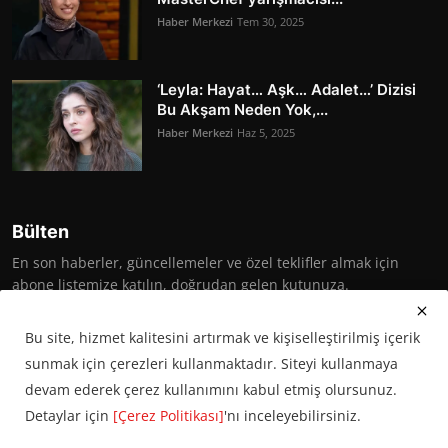
Haber Merkezi
Tem 30, 2025
‘Leyla: Hayat… Aşk… Adalet…’ Dizisi
Bu Akşam Neden Yok,...
Haber Merkezi
Haz 5, 2025
Bülten
En son haberler, güncellemeler ve özel teklifler almak için
abone listemize katılın, doğrudan gelen kutunuza.
Abone Ol
Bu site, hizmet kalitesini artırmak ve kişiselleştirilmiş içerik
sunmak için çerezleri kullanmaktadır. Siteyi kullanmaya
devam ederek çerez kullanımını kabul etmiş olursunuz.
Detaylar için
[Çerez Politikası]
'nı inceleyebilirsiniz.
© 2016 Başkent Postası. Tüm hakları saklıdır.