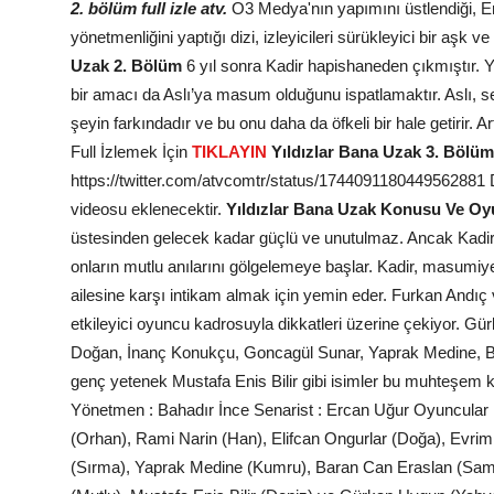
2. bölüm full izle atv.
O3 Medya'nın yapımını üstlendiği, E
yönetmenliğini yaptığı dizi, izleyicileri sürükleyici bir a
Uzak 2. Bölüm
6 yıl sonra Kadir hapishaneden çıkmıştır. Ya
bir amacı da Aslı’ya masum olduğunu ispatlamaktır. Aslı, s
şeyin farkındadır ve bu onu daha da öfkeli bir hale getirir
Full İzlemek İçin
TIKLAYIN
Yıldızlar Bana Uzak 3. Bölü
https://twitter.com/atvcomtr/status/1744091180449562881 
videosu eklenecektir.
Yıldızlar Bana Uzak Konusu Ve Oy
üstesinden gelecek kadar güçlü ve unutulmaz. Ancak Kadir'
onların mutlu anılarını gölgelemeye başlar. Kadir, masumiye
ailesine karşı intikam almak için yemin eder. Furkan Andıç ve
etkileyici oyuncu kadrosuyla dikkatleri üzerine çekiyor. G
Doğan, İnanç Konukçu, Goncagül Sunar, Yaprak Medine, B
genç yetenek Mustafa Enis Bilir gibi isimler bu muhteşem
Yönetmen : Bahadır İnce Senarist : Ercan Uğur Oyuncular : 
(Orhan), Rami Narin (Han), Elifcan Ongurlar (Doğa), Evri
(Sırma), Yaprak Medine (Kumru), Baran Can Eraslan (Samet