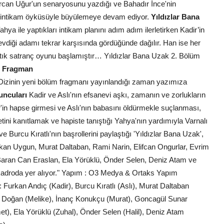
rcan Uğur'un senaryosunu yazdığı ve Bahadır İnce'nin
şk ve intikam öyküsüyle büyülemeye devam ediyor.
Yıldızlar Bana
hya ile yaptıkları intikam planını adım adım ilerletirken Kadir’in
evdiği adamı tekrar karşısında gördüğünde dağılır. Han ise her
. Artık satranç oyunu başlamıştır… Yıldızlar Bana Uzak 2. Bölüm
m Fragman
Dizinin yeni bölüm fragmanı yayınlandığı zaman yazımıza
uncuları
Kadir ve Aslı'nın efsanevi aşkı, zamanın ve zorlukların
in hapse girmesi ve Aslı'nın babasını öldürmekle suçlanması,
tini kanıtlamak ve hapiste tanıştığı Yahya'nın yardımıyla Varnalı
 Burcu Kıratlı'nın başrollerini paylaştığı 'Yıldızlar Bana Uzak',
ürkan Uygun, Murat Daltaban, Rami Narin, Elifcan Ongurlar, Evrim
aran Can Eraslan, Ela Yörüklü, Önder Selen, Deniz Atam ve
 kadroda yer alıyor." Yapım : O3 Medya & Ortaks Yapım
Furkan Andıç (Kadir), Burcu Kıratlı (Aslı), Murat Daltaban
m Doğan (Melike), İnanç Konukçu (Murat), Goncagül Sunar
), Ela Yörüklü (Zuhal), Önder Selen (Halil), Deniz Atam