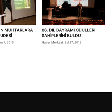
EN MUHTARLARA
86. DİL BAYRAMI ÖDÜLLERİ
ÜJDESİ
SAHİPLERİNİ BULDU
im 7, 2018
Haber Merkezi
Eyl 27, 2018