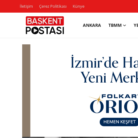
İletişim
Çerez Politikası
Künye
ANKARA
TBMM
Y
İletişim
Çerez Politikası
Künye
Ankara
TBMM
Yerel Yönetimler
Cumhurbaşkanlığı