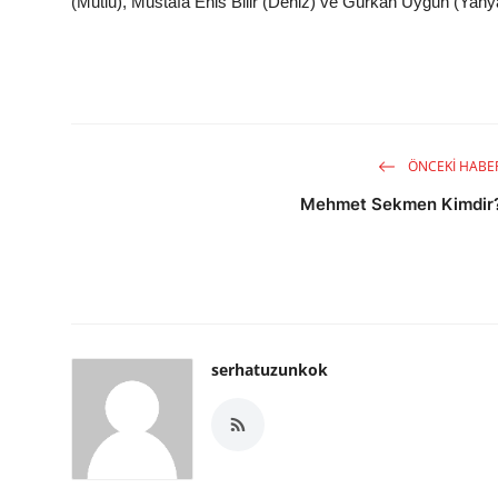
(Mutlu), Mustafa Enis Bilir (Deniz) ve Gürkan Uygun (Yahy
ÖNCEKI HABE
Mehmet Sekmen Kimdir
serhatuzunkok