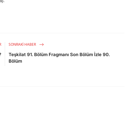
a).
R
SONRAKI HABER
?
Teşkilat 91. Bölüm Fragmanı Son Bölüm İzle 90.
Bölüm