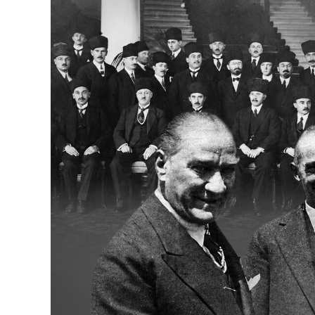
Bakanlıklar
Siyasi Partiler
Mülki İdare
Toplum ve Yaşam
Sivil Toplum Kuruluşları
Kamu Kurumları ve Üst Kurullar
Resmi Reklamlar