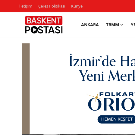
İletişim
Çerez Politikası
Künye
ANKARA
TBMM
Y
İletişim
Çerez Politikası
Künye
Ankara
TBMM
Yerel Yönetimler
Cumhurbaşkanlığı