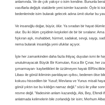
anlamında. Ve de çok yakışır o isim kendine. Bununla berab
vasıflarla değişik statülerle yeni isimler kazanılır. Öyle ki
bedenlerinde isim bularak gelecek adına ümit olurlar bu yav
Ve insanoğlu doğar, büyür, ölür. Ya sıradan bir hayat ölümle
olur. Bu iki ölüm çeşidinin keşkeleri de bir bir sıralanır. Am
fışkıran aşk, muhabbet, hürmet, sadakat, sevgi, saygı, sad
nema bularak insanlığa yeni ufuklar açıyor.
İşte her zamankinden daha fazla ihtiyaç duyulan ismi ile hay
unutulmayacak Büyük Bir Komutan, Koca Bir Çınar, her za
şımarmayan- kaybettikleri ile üzülmeyen hayatı BİRincilikl
Libası ile gönül ikliminin parıldayan ışıltısı, bedenen ölse b
kokusu hissedilen bir Yusuf; Mevlana ve Yunus misali haya
gönül yıktın ise bu kıldığın namaz değil.” sözü ile yıllar s
resme değil. ”ifadesinin anlam kazandığı, Abi, Bey, Efendi if
anlatmada kelimelerin bile zorlandığı bir isim; Merhum Alb