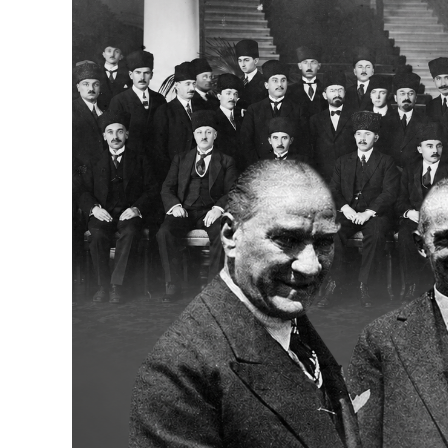
Bakanlıklar
Siyasi Partiler
Mülki İdare
Toplum ve Yaşam
Sivil Toplum Kuruluşları
Kamu Kurumları ve Üst Kurullar
Resmi Reklamlar