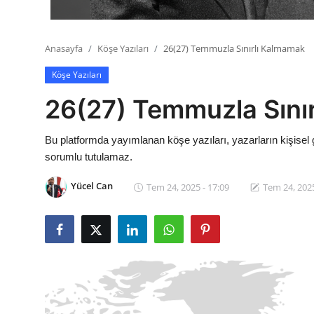
Anasayfa
Köşe Yazıları
26(27) Temmuzla Sınırlı Kalmamak
Köşe Yazıları
26(27) Temmuzla Sını
Bu platformda yayımlanan köşe yazıları, yazarların kişisel 
sorumlu tutulamaz.
Yücel Can
Tem 24, 2025 - 17:09
Tem 24, 2025