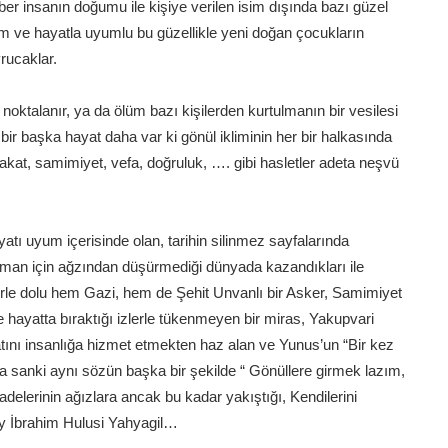
er insanın doğumu ile kişiye verilen isim dışında bazı güzel
 isim ve hayatla uyumlu bu güzellikle yeni doğan çocukların
rucaklar.
 noktalanır, ya da ölüm bazı kişilerden kurtulmanın bir vesilesi
a bir başka hayat daha var ki gönül ikliminin her bir halkasında
akat, samimiyet, vefa, doğruluk, …. gibi hasletler adeta neşvü
atı uyum içerisinde olan, tarihin silinmez sayfalarında
man için ağzından düşürmediği dünyada kazandıkları ile
erle dolu hem Gazi, hem de Şehit Unvanlı bir Asker, Samimiyet
ile hayatta bıraktığı izlerle tükenmeyen bir miras, Yakupvari
tını insanlığa hizmet etmekten haz alan ve Yunus’un “Bir kez
onra sanki aynı sözün başka bir şekilde “ Gönüllere girmek lazım,
adelerinin ağızlara ancak bu kadar yakıştığı, Kendilerini
ay İbrahim Hulusi Yahyagil…