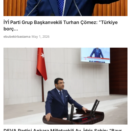
İYİ Parti Grup Başkanvekili Turhan Çömez: “Türkiye
borç...
ebubekirbastama
May 1, 2026
DEVA Partisi Ankara Milletvekili Av. İdris Şahin: “Bayr...