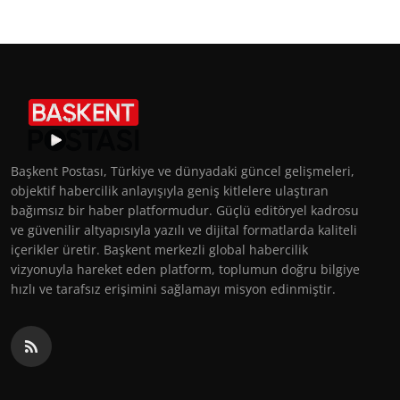
Başkent Postası, Türkiye ve dünyadaki güncel gelişmeleri,
objektif habercilik anlayışıyla geniş kitlelere ulaştıran
bağımsız bir haber platformudur. Güçlü editöryel kadrosu
ve güvenilir altyapısıyla yazılı ve dijital formatlarda kaliteli
içerikler üretir. Başkent merkezli global habercilik
vizyonuyla hareket eden platform, toplumun doğru bilgiye
hızlı ve tarafsız erişimini sağlamayı misyon edinmiştir.