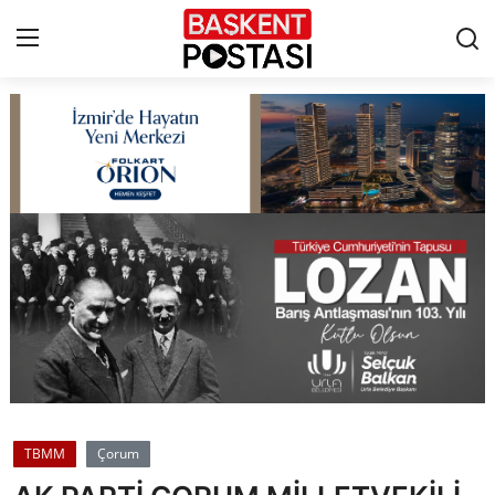
İletişim
Çerez Politikası
Künye
Ankara
TBMM
Yerel Yönetimler
TBMM
Çorum
Cumhurbaşkanlığı