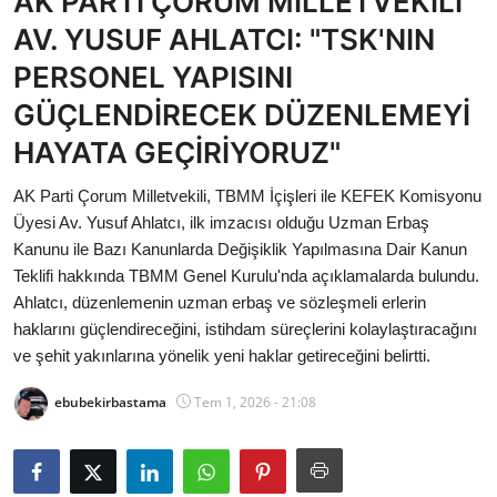
AK PARTİ ÇORUM MİLLETVEKİLİ
Bakanlıklar
AV. YUSUF AHLATCI: "TSK'NIN
PERSONEL YAPISINI
Siyasi Partiler
GÜÇLENDİRECEK DÜZENLEMEYİ
Mülki İdare
HAYATA GEÇİRİYORUZ"
Toplum ve Yaşam
AK Parti Çorum Milletvekili, TBMM İçişleri ile KEFEK Komisyonu
Üyesi Av. Yusuf Ahlatcı, ilk imzacısı olduğu Uzman Erbaş
Sivil Toplum Kuruluşları
Kanunu ile Bazı Kanunlarda Değişiklik Yapılmasına Dair Kanun
Teklifi hakkında TBMM Genel Kurulu'nda açıklamalarda bulundu.
Kamu Kurumları ve Üst Kurullar
Ahlatcı, düzenlemenin uzman erbaş ve sözleşmeli erlerin
haklarını güçlendireceğini, istihdam süreçlerini kolaylaştıracağını
Resmi Reklamlar
ve şehit yakınlarına yönelik yeni haklar getireceğini belirtti.
ebubekirbastama
Tem 1, 2026 - 21:08