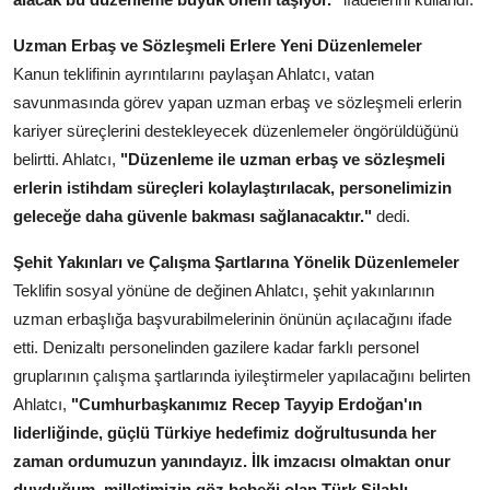
Uzman Erbaş ve Sözleşmeli Erlere Yeni Düzenlemeler
Kanun teklifinin ayrıntılarını paylaşan Ahlatcı, vatan
savunmasında görev yapan uzman erbaş ve sözleşmeli erlerin
kariyer süreçlerini destekleyecek düzenlemeler öngörüldüğünü
belirtti. Ahlatcı,
"Düzenleme ile uzman erbaş ve sözleşmeli
erlerin istihdam süreçleri kolaylaştırılacak, personelimizin
geleceğe daha güvenle bakması sağlanacaktır."
dedi.
Şehit Yakınları ve Çalışma Şartlarına Yönelik Düzenlemeler
Teklifin sosyal yönüne de değinen Ahlatcı, şehit yakınlarının
uzman erbaşlığa başvurabilmelerinin önünün açılacağını ifade
etti. Denizaltı personelinden gazilere kadar farklı personel
gruplarının çalışma şartlarında iyileştirmeler yapılacağını belirten
Ahlatcı,
"Cumhurbaşkanımız Recep Tayyip Erdoğan'ın
liderliğinde, güçlü Türkiye hedefimiz doğrultusunda her
zaman ordumuzun yanındayız. İlk imzacısı olmaktan onur
duyduğum, milletimizin göz bebeği olan Türk Silahlı