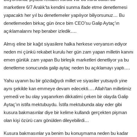
marketlere 6/7 Aralık’ta kendini sunma ifade etme denetlemesi
yapacaktı her yıl bu denetlemeler yapılıyor biliyorsunuz… Bu
denetlemeden birkaç gün önce bim CEO’su Galip Aytaç’ın
açıklamalarını hep beraber izledik….
Almış eline bir kağıt siyasilere halka herkese veryansın ediyor
neden mi çünkü rekabet kurulu her gün zam yapan milletin kanını
emen günlük zam yapan Bu birleşik marketleri denetliyor ya bu
denetleme sonucunda galip aytaç neden bu açıklamayı yaptı….
Yahu uyanın bu bir gözdağıydı millet ve siyasiler yutsaydı yine
aynı şekilde kan emmeye devam edecekti…. Allah’tan milletimiz
yemedi ve bu olay yaşanırken dikkatimi çeken bir olayda Galip
Aytaç’ın istifa mektubuydu. İstifa mektubunda alay eder gibi
kusura bakmasınlar diye bir kelime kullandı gerçekten pişman
olan kişi özürü canı gönülden dileyebilirdi…
Kusura bakmasınlar ya benim bu konuşmama neden bu kadar