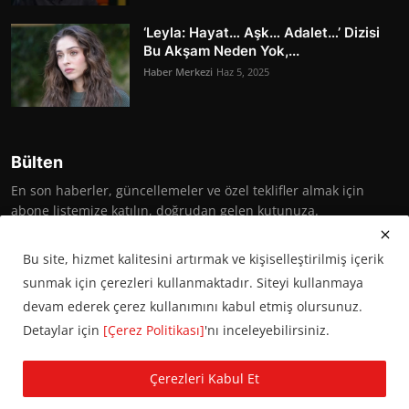
‘Leyla: Hayat… Aşk… Adalet…’ Dizisi
Bu Akşam Neden Yok,...
Haber Merkezi
Haz 5, 2025
Bülten
En son haberler, güncellemeler ve özel teklifler almak için
abone listemize katılın, doğrudan gelen kutunuza.
Abone Ol
Bu site, hizmet kalitesini artırmak ve kişiselleştirilmiş içerik
sunmak için çerezleri kullanmaktadır. Siteyi kullanmaya
devam ederek çerez kullanımını kabul etmiş olursunuz.
Detaylar için
[Çerez Politikası]
'nı inceleyebilirsiniz.
© 2016 Başkent Postası. Tüm hakları saklıdır.
Çerezleri Kabul Et
KVKK Aydınlatma Metni