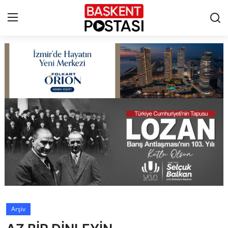
İletişim
Çerez Politikası
Künye
Ankara
TBMM
Yerel Yönetimler
Arşiv
Cumhurbaşkanlığı