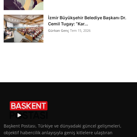
İzmir Büyükşehir Belediye Başkanı Dr.
Cemil Tugay: “Kar...
Gürkan Genç
Tem 15, 2026
Başkent Postası, Türkiye ve dünyadaki güncel gelişmeleri,
objektif habercilik anlayışıyla geniş kitlelere ulaştıran