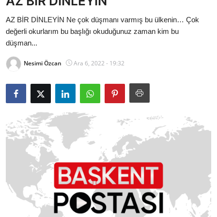
AZ BİR DİNLEYİN
Bakanlıklar
AZ BİR DİNLEYİN Ne çok düşmanı varmış bu ülkenin… Çok
değerli okurlarım bu başlığı okuduğunuz zaman kim bu
Siyasi Partiler
düşman...
Mülki İdare
Nesimi Özcan
Ara 6, 2022 - 19:32
Toplum ve Yaşam
Sivil Toplum Kuruluşları
Kamu Kurumları ve Üst Kurullar
Resmi Reklamlar