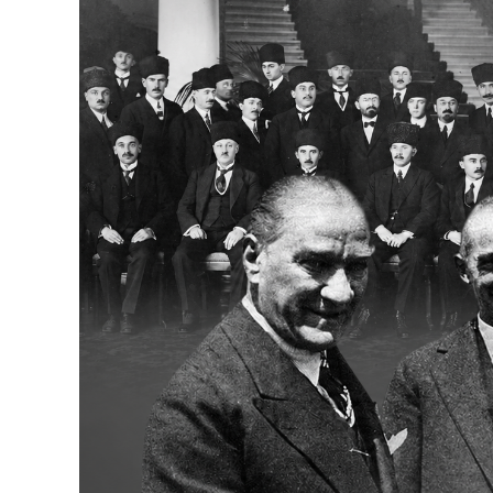
Bakanlıklar
Siyasi Partiler
Mülki İdare
Toplum ve Yaşam
Sivil Toplum Kuruluşları
Kamu Kurumları ve Üst Kurullar
Resmi Reklamlar