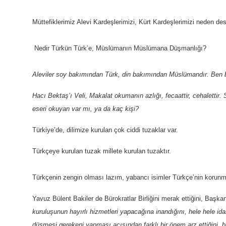
Müttefiklerimiz Alevi Kardeşlerimizi, Kürt Kardeşlerimizi neden des
Nedir Türkün Türk’e, Müslümanın Müslümana Düşmanlığı?
Aleviler soy bakımından Türk, din bakımından Müslümandır. Ben b
Hacı Bektaş’ı Veli, Makalat okumanın azlığı, fecaattir, cehaletti
eseri okuyan var mı, ya da kaç kişi?
Türkiye’de, dilimize kurulan çok ciddi tuzaklar var.
Türkçeye kurulan tuzak millete kurulan tuzaktır.
Türkçenin zengin olması lazım, yabancı isimler Türkçe’nin korunma
Yavuz Bülent Bakiler de Bürokratlar Birliğini merak ettiğini, Başkan
kuruluşunun hayırlı hizmetleri yapacağına inandığını, hele hele id
düşmesi gerekeni yapması açısından farklı bir önem arz ettiğini, b