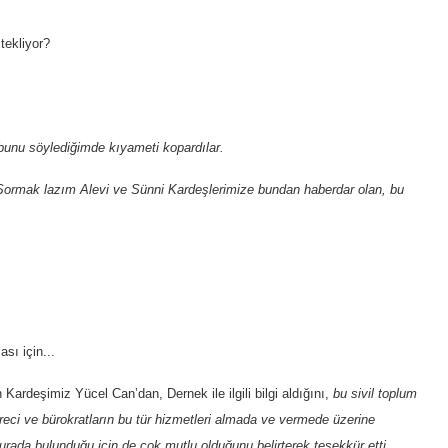
tekliyor?
unu söylediğimde kıyameti kopardılar.
r. Sormak lazım Alevi ve Sünni Kardeşlerimize bundan haberdar olan, bu
sı için...
 Kardeşimiz Yücel Can’dan, Dernek ile ilgili bilgi aldığını,
bu sivil toplum
areci ve bürokratların bu tür hizmetleri almada ve vermede üzerine
urada bulunduğu için de çok mutlu olduğunu belirterek teşekkür etti.