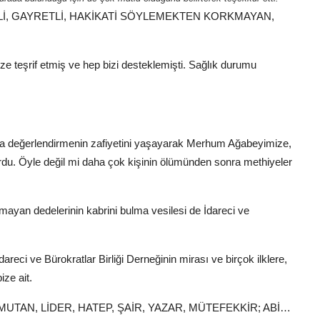
TLİ, GAYRETLİ, HAKİKATİ SÖYLEMEKTEN KORKMAYAN,
şrif etmiş ve hep bizi desteklemişti. Sağlık durumu
sına değerlendirmenin zafiyetini yaşayarak Merhum Ağabeyimize,
rdu. Öyle değil mi daha çok kişinin ölümünden sonra methiyeler
yan dedelerinin kabrini bulma vesilesi de İdareci ve
areci ve Bürokratlar Birliği Derneğinin mirası ve birçok ilklere,
ze ait.
MUTAN, LİDER, HATEP, ŞAİR, YAZAR, MÜTEFEKKİR; ABİ…