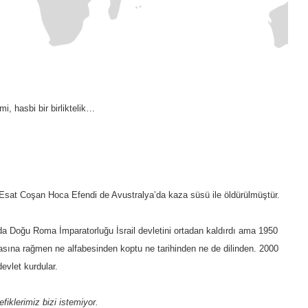
i, hasbi bir birliktelik…
 Esat Coşan Hoca Efendi de Avustralya’da kaza süsü ile öldürülmüştür.
da Doğu Roma İmparatorluğu İsrail devletini ortadan kaldırdı ama 1950
lmasına rağmen ne alfabesinden koptu ne tarihinden ne de dilinden. 2000
devlet kurdular.
iklerimiz bizi istemiyor.