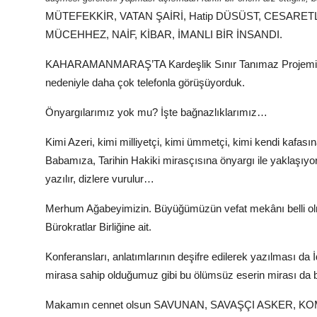
MÜTEFEKKİR, VATAN ŞAİRİ, Hatip DÜSÜST, CESARE
MÜCEHHEZ, NAİF, KİBAR, İMANLI BİR İNSANDI.
KAHARAMANMARAŞ’TA Kardeşlik Sınır Tanımaz Projemize te
nedeniyle daha çok telefonla görüşüyorduk.
Önyargılarımız yok mu? İşte bağnazlıklarımız…
Kimi Azeri, kimi milliyetçi, kimi ümmetçi, kimi kendi kafa
Babamıza, Tarihin Hakiki mirasçısına önyargı ile yaklaşıyo
yazılır, dizlere vurulur…
Merhum Ağabeyimizin. Büyüğümüzün vefat mekânı belli olma
Bürokratlar Birliğine ait.
Konferansları, anlatımlarının deşifre edilerek yazılması da İd
mirasa sahip olduğumuz gibi bu ölümsüz eserin mirası da bi
Makamın cennet olsun SAVUNAN, SAVAŞÇI ASKER, KO