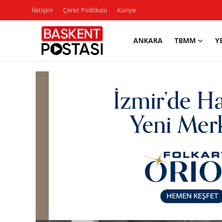
İletişim
Çerez Politikası
Künye
ANKARA
TBMM
Y
İletişim
Çerez Politikası
Künye
Ankara
TBMM
Yerel Yönetimler
Cumhurbaşkanlığı