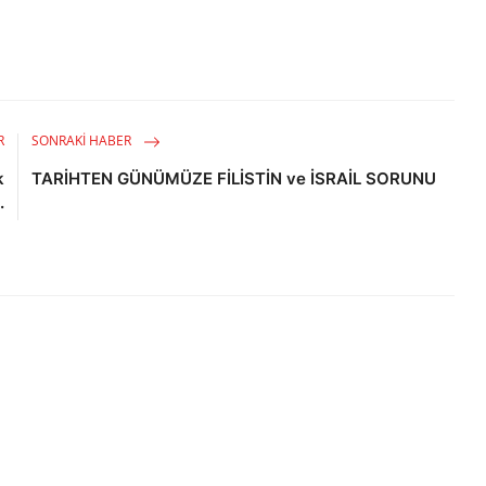
R
SONRAKI HABER
k
TARİHTEN GÜNÜMÜZE FİLİSTİN ve İSRAİL SORUNU
.