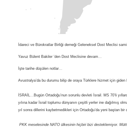
İdareci ve Bürokratlar Birliği derneği Geleneksel Dost Meclisi samim
Yavuz Bülent Bakiler ’den Dost Meclisine devam…
İşte tarihe düşülen notlar…
Avustralya’da bu durumu bilip de oraya Türklere hizmet için giden
İSRAİL…Bugün Ortadoğu’nun sorunlu devleti İsrail. MS 70’li yıllar
yılına kadar İsrail toplumu dünyanın çeşitli yerler ine dağılmış o
yıl sonra dillerini kaybetmedikleri için Ortadoğu’da yeni baştan bir 
PKK meselesinde NATO ülkesinin hiçbiri bizi desteklemiyor. Müttef