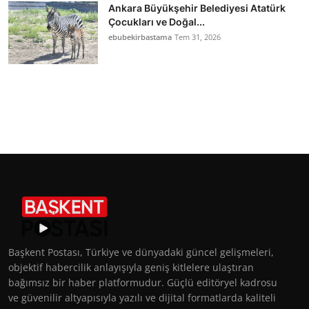
Ankara Büyükşehir Belediyesi Atatürk
Çocukları ve Doğal...
ebubekirbastama
Tem 31, 2026
Başkent Postası, Türkiye ve dünyadaki güncel gelişmeleri,
objektif habercilik anlayışıyla geniş kitlelere ulaştıran
bağımsız bir haber platformudur. Güçlü editöryel kadrosu
ve güvenilir altyapısıyla yazılı ve dijital formatlarda kaliteli