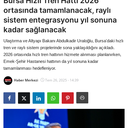
Bursa Hızlı Tren Hattı 2026
Bakanlıklar
ortasında tamamlanacak, raylı
sistem entegrasyonu yıl sonuna
Siyasi Partiler
kadar sağlanacak
Mülki İdare
Ulaştırma ve Altyapı Bakanı Abdulkadir Uraloğlu, Bursa'daki hızlı
tren ve raylı sistem projelerinde sona yaklaşıldığını açıkladı.
Toplum ve Yaşam
2026 ortasında hızlı tren hattının hizmete alınması planlanırken,
Emek-Şehir Hastanesi hattının da yıl sonuna kadar
Sivil Toplum Kuruluşları
tamamlanması hedefleniyor.
Kamu Kurumları ve Üst Kurullar
Haber Merkezi
Tem 26, 2025 - 14:39
Resmi Reklamlar