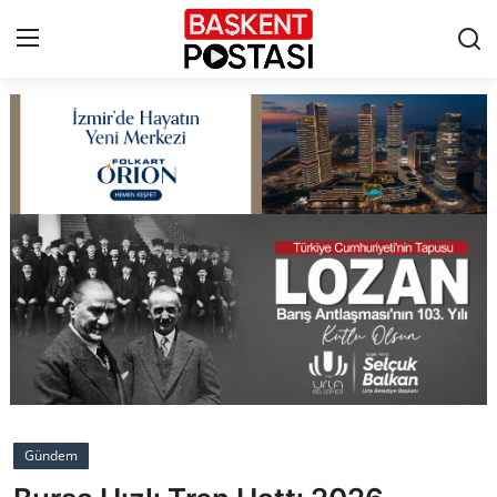
İletişim
Çerez Politikası
Künye
Ankara
TBMM
Yerel Yönetimler
Gündem
Cumhurbaşkanlığı