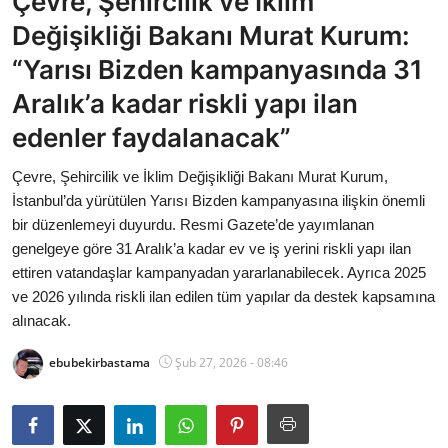
Çevre, Şehircilik ve İklim
Bakanlıklar
Değişikliği Bakanı Murat Kurum:
“Yarısı Bizden kampanyasında 31
Siyasi Partiler
Aralık’a kadar riskli yapı ilan
Mülki İdare
edenler faydalanacak”
Toplum ve Yaşam
Çevre, Şehircilik ve İklim Değişikliği Bakanı Murat Kurum,
İstanbul’da yürütülen Yarısı Bizden kampanyasına ilişkin önemli
Sivil Toplum Kuruluşları
bir düzenlemeyi duyurdu. Resmi Gazete’de yayımlanan
genelgeye göre 31 Aralık’a kadar ev ve iş yerini riskli yapı ilan
Kamu Kurumları ve Üst Kurullar
ettiren vatandaşlar kampanyadan yararlanabilecek. Ayrıca 2025
ve 2026 yılında riskli ilan edilen tüm yapılar da destek kapsamına
Resmi Reklamlar
alınacak.
ebubekirbastama
Şub 27, 2026 - 08:46