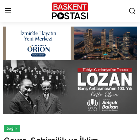
İletişim
Çerez Politikası
Künye
Ankara
TBMM
Yerel Yönetimler
Sağlık
Cumhurbaşkanlığı