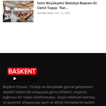
İzmir Büyükşehir Belediye Başkanı Dr.
Cemil Tugay: “Kar...
Gürkan Genç
Tem 15, 2026
Başkent Postası, Türkiye ve dünyadaki güncel gelişmeleri,
objektif habercilik anlayışıyla geniş kitlelere ulaştıran
bağımsız bir haber platformudur. Güçlü editöryel kadrosu
ve güvenilir altyapısıyla yazılı ve dijital formatlarda kaliteli