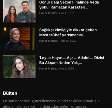
Gönül Dağı Sezon Finalinde Veda
Şoku: Ramazan Karakteri...
Haber Merkezi
Haz 11, 2025
Sağlıkçı kimliğiyle dikkat çeken
MasterChef yarışmacısı...
Haber Merkezi
Tem 30, 2025
‘Leyla: Hayat… Aşk… Adalet…’ Dizisi
Bu Akşam Neden Yok,...
Haber Merkezi
Haz 5, 2025
Bülten
En son haberler, güncellemeler ve özel teklifler almak için
abone listemize katılın, doğrudan gelen kutunuza.