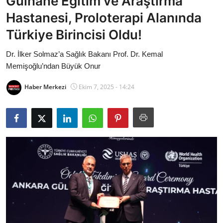
Gülhane Eğitim ve Araştırma
Bakanlıklar
Hastanesi, Proloterapi Alanında
Türkiye Birincisi Oldu!
Siyasi Partiler
Dr. İlker Solmaz’a Sağlık Bakanı Prof. Dr. Kemal
Mülki İdare
Memişoğlu’ndan Büyük Onur
Toplum ve Yaşam
Haber Merkezi
Ekim 7, 2025 - 14:24
Sivil Toplum Kuruluşları
Kamu Kurumları ve Üst Kurullar
Resmi Reklamlar