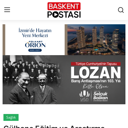
İletişim
Çerez Politikası
Künye
Ankara
TBMM
Yerel Yönetimler
Sağlık
Cumhurbaşkanlığı