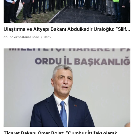
Ulaştırma ve Altyapı Bakanı Abdulkadir Uraloğlu: “Silif...
ebubekirbastama
May 3, 2026
Ticaret Bakanı Ömer Bolat: “Cumhur İttifakı olarak