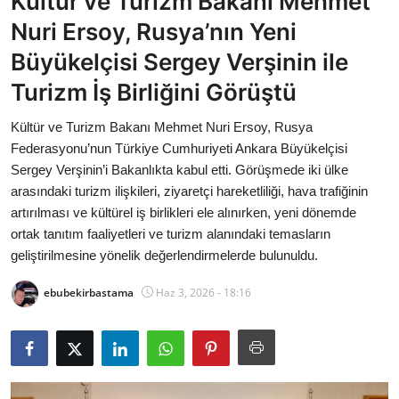
Kültür ve Turizm Bakanı Mehmet
Bakanlıklar
Nuri Ersoy, Rusya’nın Yeni
Büyükelçisi Sergey Verşinin ile
Siyasi Partiler
Turizm İş Birliğini Görüştü
Mülki İdare
Kültür ve Turizm Bakanı Mehmet Nuri Ersoy, Rusya
Federasyonu’nun Türkiye Cumhuriyeti Ankara Büyükelçisi
Toplum ve Yaşam
Sergey Verşinin’i Bakanlıkta kabul etti. Görüşmede iki ülke
arasındaki turizm ilişkileri, ziyaretçi hareketliliği, hava trafiğinin
Sivil Toplum Kuruluşları
artırılması ve kültürel iş birlikleri ele alınırken, yeni dönemde
ortak tanıtım faaliyetleri ve turizm alanındaki temasların
Kamu Kurumları ve Üst Kurullar
geliştirilmesine yönelik değerlendirmelerde bulunuldu.
Resmi Reklamlar
ebubekirbastama
Haz 3, 2026 - 18:16