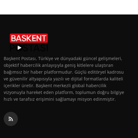
Başkent Postası, Türkiye ve dünyadaki güncel gelişmeleri,
objektif habercilik anlayışıyla geniş kitlelere ulaştıran
bağımsız bir haber platformudur. Güçlü editöryel kadrosu
ve güvenilir altyapısıyla yazılı ve dijital formatlarda kaliteli
içerikler üretir. Başkent merkezli global habercilik
vizyonuyla hareket eden platform, toplumun doğru bilgiye
hızlı ve tarafsız erişimini sağlamayı misyon edinmiştir.