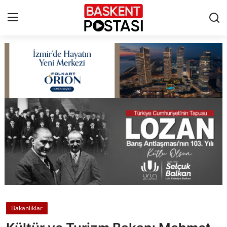
İletişim
Çerez Politikası
Künye
Ankara
TBMM
Yerel Yönetimler
Bakanlıklar
Cumhurbaşkanlığı