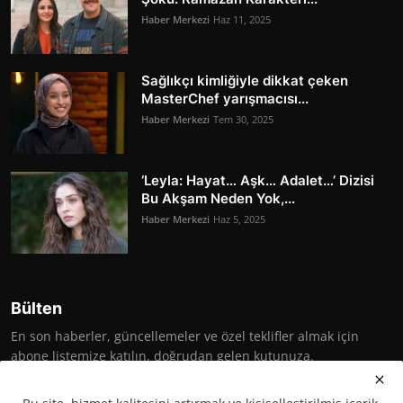
Haber Merkezi
Haz 11, 2025
Sağlıkçı kimliğiyle dikkat çeken
MasterChef yarışmacısı...
Haber Merkezi
Tem 30, 2025
‘Leyla: Hayat… Aşk… Adalet…’ Dizisi
Bu Akşam Neden Yok,...
Haber Merkezi
Haz 5, 2025
Bülten
En son haberler, güncellemeler ve özel teklifler almak için
abone listemize katılın, doğrudan gelen kutunuza.
Abone Ol