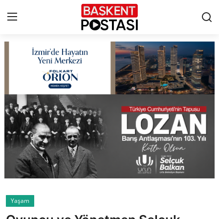
İletişim
Çerez Politikası
Künye
Ankara
TBMM
Yerel Yönetimler
Yaşam
Cumhurbaşkanlığı