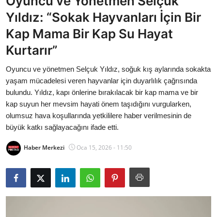
Oyuncu ve Yönetmen Selçuk
Bakanlıklar
Yıldız: “Sokak Hayvanları İçin Bir
Kap Mama Bir Kap Su Hayat
Siyasi Partiler
Kurtarır”
Mülki İdare
Oyuncu ve yönetmen Selçuk Yıldız, soğuk kış aylarında sokakta
yaşam mücadelesi veren hayvanlar için duyarlılık çağrısında
Toplum ve Yaşam
bulundu. Yıldız, kapı önlerine bırakılacak bir kap mama ve bir
kap suyun her mevsim hayati önem taşıdığını vurgularken,
Sivil Toplum Kuruluşları
olumsuz hava koşullarında yetkililere haber verilmesinin de
büyük katkı sağlayacağını ifade etti.
Kamu Kurumları ve Üst Kurullar
Haber Merkezi
Oca 15, 2026 - 11:50
Resmi Reklamlar