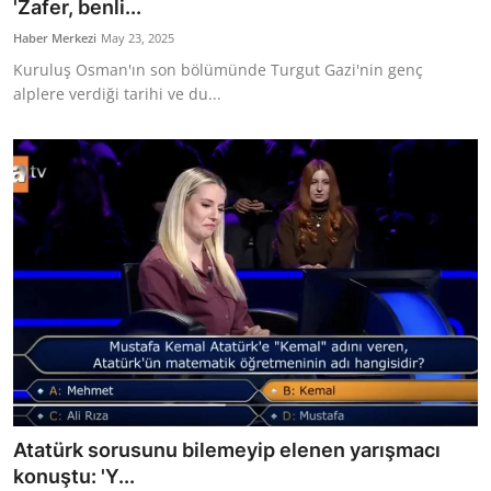
'Zafer, benli...
Haber Merkezi
May 23, 2025
Kuruluş Osman'ın son bölümünde Turgut Gazi'nin genç
alplere verdiği tarihi ve du...
Atatürk sorusunu bilemeyip elenen yarışmacı
konuştu: 'Y...