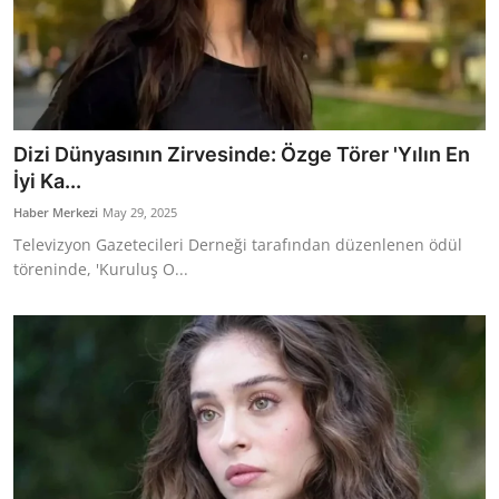
Dizi Dünyasının Zirvesinde: Özge Törer 'Yılın En
İyi Ka...
Haber Merkezi
May 29, 2025
Televizyon Gazetecileri Derneği tarafından düzenlenen ödül
töreninde, 'Kuruluş O...