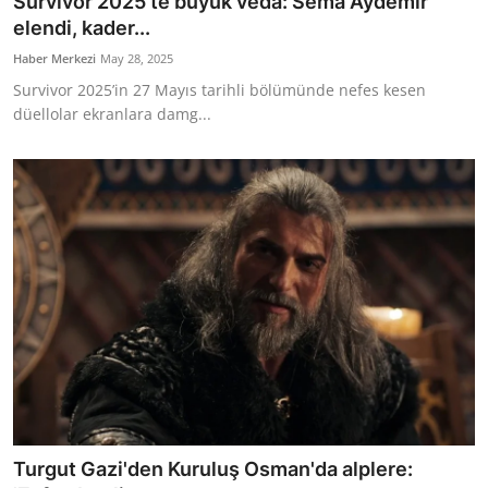
Survivor 2025’te büyük veda: Sema Aydemir
elendi, kader...
Haber Merkezi
May 28, 2025
Survivor 2025’in 27 Mayıs tarihli bölümünde nefes kesen
düellolar ekranlara damg...
Turgut Gazi'den Kuruluş Osman'da alplere: