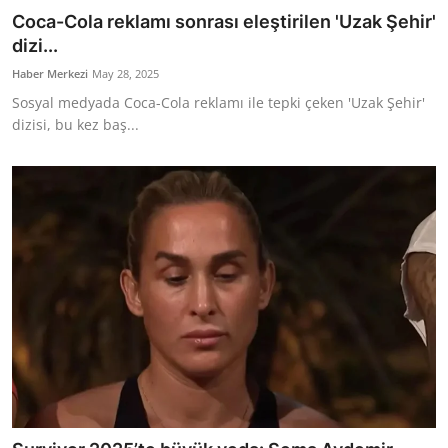
Coca-Cola reklamı sonrası eleştirilen 'Uzak Şehir'
dizi...
Haber Merkezi
May 28, 2025
Sosyal medyada Coca-Cola reklamı ile tepki çeken 'Uzak Şehir'
dizisi, bu kez baş...