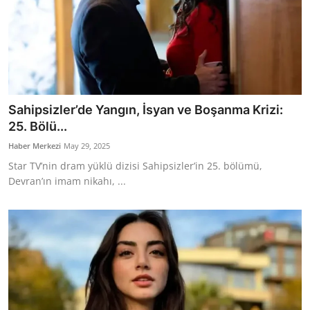
Sahipsizler’de Yangın, İsyan ve Boşanma Krizi:
25. Bölü...
Haber Merkezi
May 29, 2025
Star TV’nin dram yüklü dizisi Sahipsizler’in 25. bölümü,
Devran’ın imam nikahı, ...