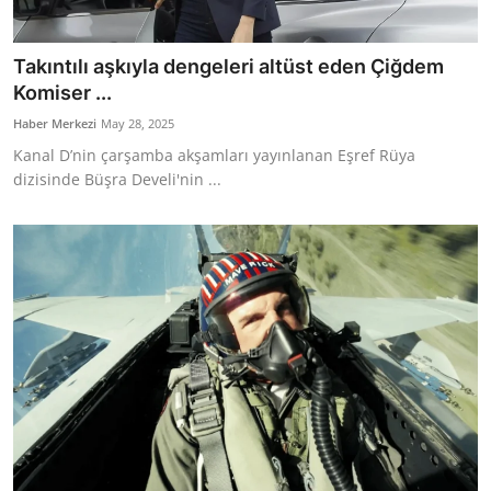
Takıntılı aşkıyla dengeleri altüst eden Çiğdem
Komiser ...
Haber Merkezi
May 28, 2025
Kanal D’nin çarşamba akşamları yayınlanan Eşref Rüya
dizisinde Büşra Develi'nin ...