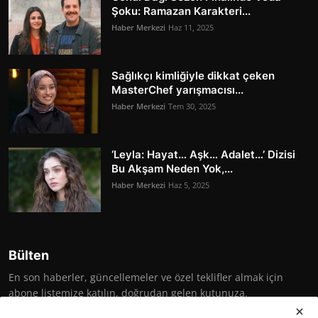
Şoku: Ramazan Karakteri...
Haber Merkezi
Haz 11, 2025
Sağlıkçı kimliğiyle dikkat çeken
MasterChef yarışmacısı...
Haber Merkezi
Tem 30, 2025
‘Leyla: Hayat… Aşk… Adalet…’ Dizisi
Bu Akşam Neden Yok,...
Haber Merkezi
Haz 5, 2025
Bülten
En son haberler, güncellemeler ve özel teklifler almak için
abone listemize katılın, doğrudan gelen kutunuza.