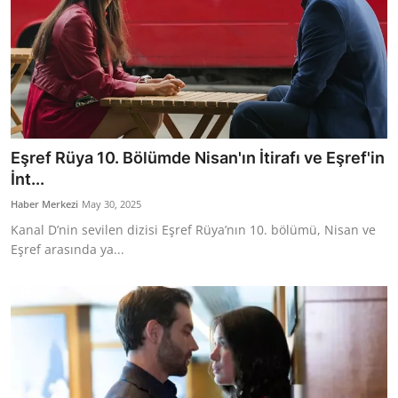
Eşref Rüya 10. Bölümde Nisan'ın İtirafı ve Eşref'in
İnt...
Haber Merkezi
May 30, 2025
Kanal D’nin sevilen dizisi Eşref Rüya’nın 10. bölümü, Nisan ve
Eşref arasında ya...