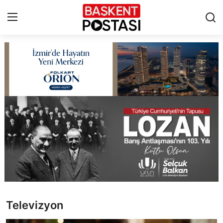
İletişim
Çerez Politikası
Künye
Ankara
TBMM
Yerel Yönetimler
Televizyon
Cumhurbaşkanlığı