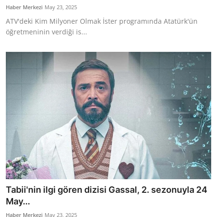
Haber Merkezi
May 23, 2025
ATV'deki Kim Milyoner Olmak İster programında Atatürk'ün
öğretmeninin verdiği is...
Tabii'nin ilgi gören dizisi Gassal, 2. sezonuyla 24
May...
Haber Merkezi
May 23, 2025