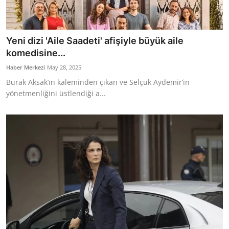
Yeni dizi 'Aile Saadeti' afişiyle büyük aile
komedisine...
Haber Merkezi
May 28, 2025
Burak Aksak’ın kaleminden çıkan ve Selçuk Aydemir’in
yönetmenliğini üstlendiği a...