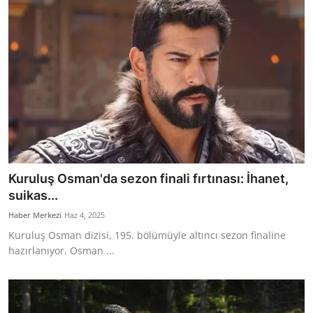
Kuruluş Osman'da sezon finali fırtınası: İhanet,
suikas...
Haber Merkezi
Haz 4, 2025
Kuruluş Osman dizisi, 195. bölümüyle altıncı sezon finaline
hazırlanıyor. Osman ...