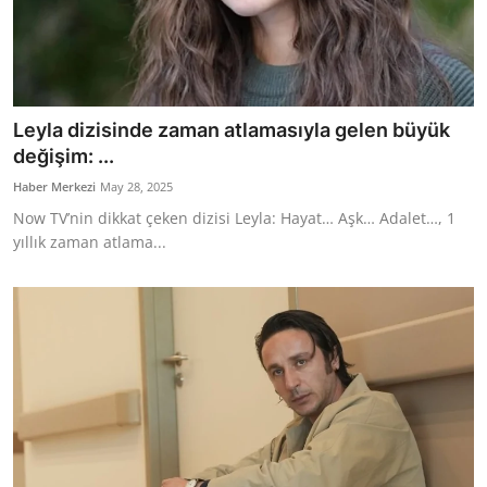
Leyla dizisinde zaman atlamasıyla gelen büyük
değişim: ...
Haber Merkezi
May 28, 2025
Now TV’nin dikkat çeken dizisi Leyla: Hayat… Aşk… Adalet…, 1
yıllık zaman atlama...