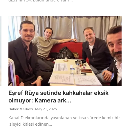
Eşref Rüya setinde kahkahalar eksik
olmuyor: Kamera ark...
Haber Merkezi
May 21, 2025
Kanal D ekranlarında yayınlanan ve kısa sürede kemik bir
izleyici kitlesi edinen...