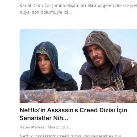
Kanal D'nin Çarşamba akşamları ekrana gelen dizisi Eşre
Rüya, son bölümüyle izl...
Netflix'in Assassin's Creed Dizisi İçin
Senaristler Nih...
Haber Merkezi
May 21, 2025
Netflix, Assassin's Creed dizisi için senarist ekibini