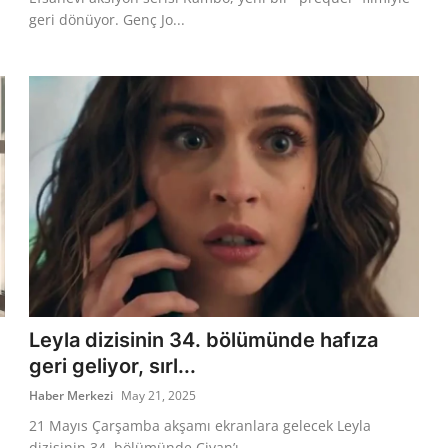
geri dönüyor. Genç Jo...
Leyla dizisinin 34. bölümünde hafıza
geri geliyor, sırl...
Haber Merkezi
May 21, 2025
21 Mayıs Çarşamba akşamı ekranlara gelecek Leyla
dizisinin 34. bölümünde Civan’ı...