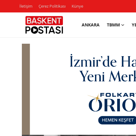
İletişim
Çerez Politikası
Künye
ANKARA
TBMM
Y
İletişim
Çerez Politikası
Künye
Ankara
TBMM
Yerel Yönetimler
Cumhurbaşkanlığı