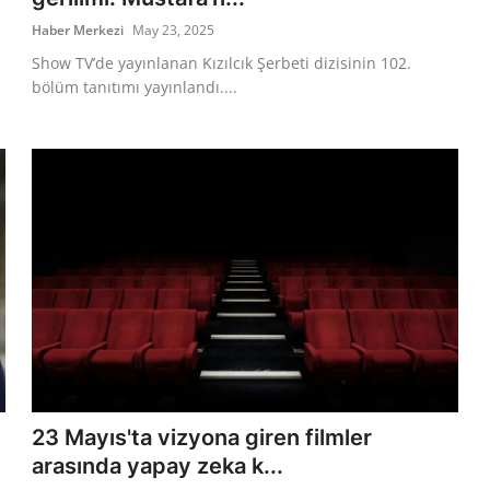
Haber Merkezi
May 23, 2025
Show TV’de yayınlanan Kızılcık Şerbeti dizisinin 102.
bölüm tanıtımı yayınlandı....
23 Mayıs'ta vizyona giren filmler
arasında yapay zeka k...