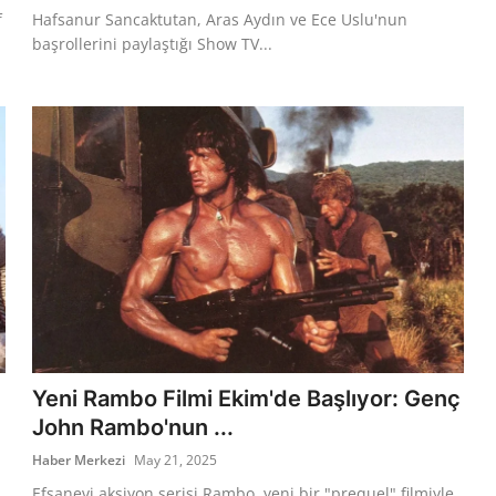
f
Hafsanur Sancaktutan, Aras Aydın ve Ece Uslu'nun
başrollerini paylaştığı Show TV...
Yeni Rambo Filmi Ekim'de Başlıyor: Genç
John Rambo'nun ...
Haber Merkezi
May 21, 2025
Efsanevi aksiyon serisi Rambo, yeni bir "prequel" filmiyle