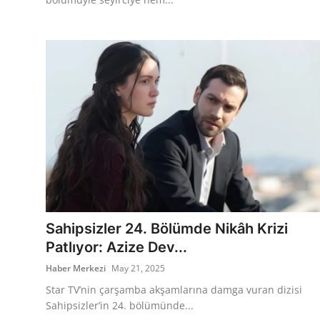
Sahipsizler 24. Bölümde Nikâh Krizi
Patlıyor: Azize Dev...
Haber Merkezi
May 21, 2025
Star TV’nin çarşamba akşamlarına damga vuran dizisi
Sahipsizler’in 24. bölümünde...