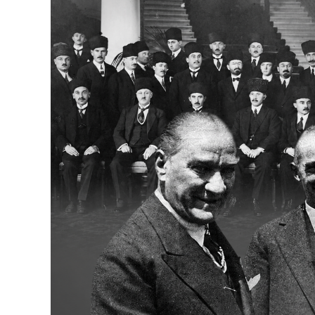
Bakanlıklar
Siyasi Partiler
Mülki İdare
Toplum ve Yaşam
Sivil Toplum Kuruluşları
Kamu Kurumları ve Üst Kurullar
Resmi Reklamlar