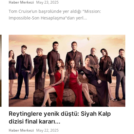
Haber Merkezi
May 23, 2025
Tom Cruise’un başrolünde yer aldığı "Mission:
Impossible-Son Hesaplaşma"dan yerl...
Reytinglere yenik düştü: Siyah Kalp
dizisi final kararı...
Haber Merkezi
May 22, 2025