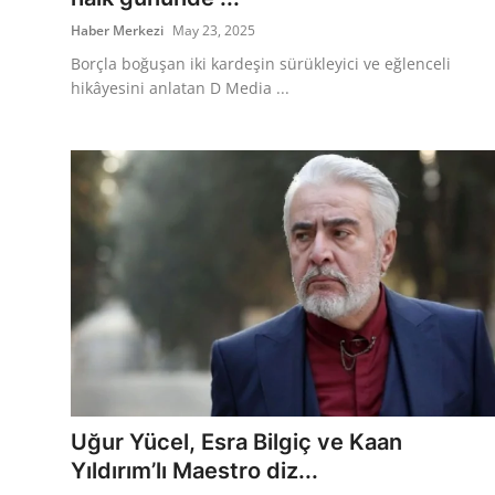
Haber Merkezi
May 23, 2025
Borçla boğuşan iki kardeşin sürükleyici ve eğlenceli
hikâyesini anlatan D Media ...
Uğur Yücel, Esra Bilgiç ve Kaan
Yıldırım’lı Maestro diz...