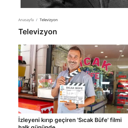
Anasayfa
Televizyon
Televizyon
İzleyeni kırıp geçiren 'Sıcak Büfe' filmi
halk gününde ...