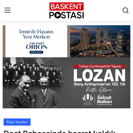
İletişim
Çerez Politikası
Künye
Ankara
TBMM
Yerel Yönetimler
Köşe Yazıları
Cumhurbaşkanlığı