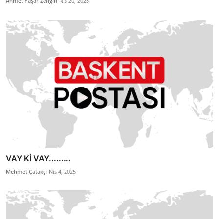
Ahmet Yaşar Zengin
Nis 20, 2025
VAY Kİ VAY.........
Mehmet Çatakçı
Nis 4, 2025