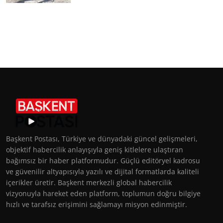
Başkent Postası, Türkiye ve dünyadaki güncel gelişmeleri,
objektif habercilik anlayışıyla geniş kitlelere ulaştıran
bağımsız bir haber platformudur. Güçlü editöryel kadrosu
ve güvenilir altyapısıyla yazılı ve dijital formatlarda kaliteli
içerikler üretir. Başkent merkezli global habercilik
vizyonuyla hareket eden platform, toplumun doğru bilgiye
hızlı ve tarafsız erişimini sağlamayı misyon edinmiştir.