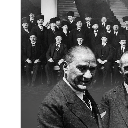
Bakanlıklar
Siyasi Partiler
Mülki İdare
Toplum ve Yaşam
Sivil Toplum Kuruluşları
Kamu Kurumları ve Üst Kurullar
Resmi Reklamlar