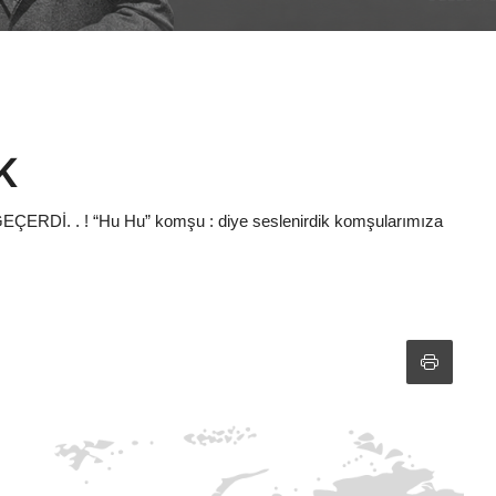
K
Dİ. . ! “Hu Hu” komşu : diye seslenirdik komşularımıza