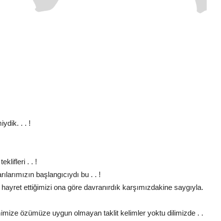
dik. . . !
lifleri . . !
ılarımızın başlangıcıydı bu . . !
k hayret ettiğimizi ona göre davranırdık karşımızdakine saygıyla.
imize özümüze uygun olmayan taklit kelimler yoktu dilimizde . .