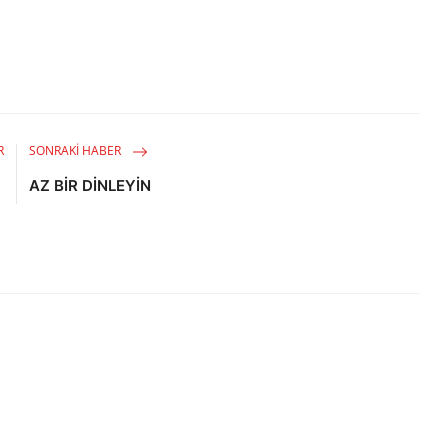
R
SONRAKI HABER
M
AZ BİR DİNLEYİN