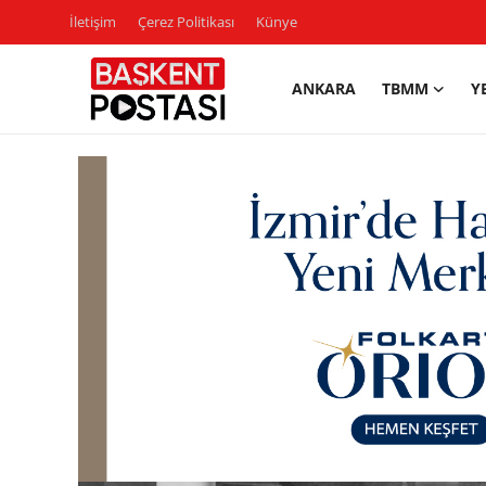
İletişim
Çerez Politikası
Künye
ANKARA
TBMM
Y
İletişim
Çerez Politikası
Künye
Ankara
TBMM
Yerel Yönetimler
Cumhurbaşkanlığı