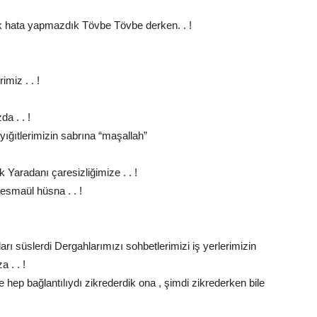
uk hata yapmazdık Tövbe Tövbe derken. . !
miz . . !
a . . !
ığıtlerimizin sabrına “maşallah”
k Yaradanı çaresizliğimize . . !
esmaül hüsna . . !
arı süslerdi Dergahlarımızı sohbetlerimizi iş yerlerimizin
 . . !
hep bağlantılıydı zikrederdik ona , şimdi zikrederken bile