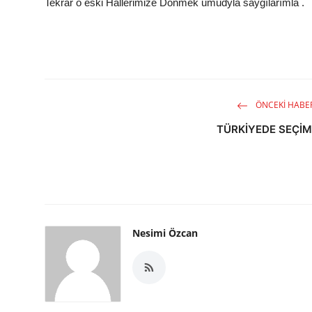
Tekrar o eski Hallerimize Dönmek umudyla saygılarımla .
ÖNCEKI HABE
TÜRKİYEDE SEÇİ
Nesimi Özcan