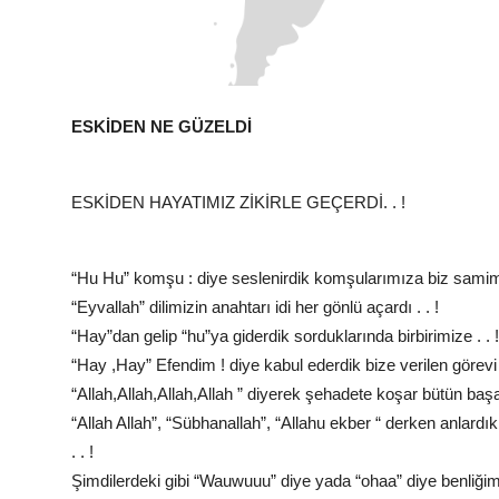
ESKİDEN NE GÜZELDİ
ESKİDEN HAYATIMIZ ZİKİRLE GEÇERDİ. . !
“Hu Hu” komşu : diye seslenirdik komşularımıza biz samimiy
“Eyvallah” dilimizin anahtarı idi her gönlü açardı . . !
“Hay”dan gelip “hu”ya giderdik sorduklarında birbirimize . . !
“Hay ,Hay” Efendim ! diye kabul ederdik bize verilen görevi tek
“Allah,Allah,Allah,Allah ” diyerek şehadete koşar bütün başar
“Allah Allah”, “Sübhanallah”, “Allahu ekber “ derken anlardı
. . !
Şimdilerdeki gibi “Wauwuuu” diye yada “ohaa” diye benliğim