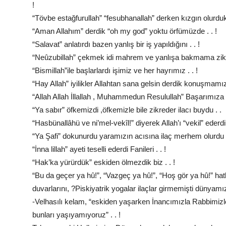
!
“Tövbe estağfurullah” “fesubhanallah” derken kızgın olurd
“Aman Allahım” derdik “oh my god” yoktu örfümüzde . . !
“Salavat” anlatırdı bazen yanlış bir iş yapıldığını . . !
“Neûzubillah” çekmek idi mahrem ve yanlışa bakmama zikri
“Bismillah”ile başlarlardı işimiz ve her hayrımız . . !
“Hay Allah” iyilikler Allahtan sana gelsin derdik konuşmamızd
“Allah Allah İllallah , Muhammedun Resulullah” Başarımıza y
“Ya sabır” öfkemizdi ,öfkemizle bile zikreder ilacı buydu . .
“Hasbünallâhü ve ni’mel-vekîl!” diyerek Allah’ı “vekil” ederdi
“Ya Şafi” dokunurdu yaramızın acısına ilaç merhem olurdu 
“İnna lillah” ayeti teselli ederdi Fanileri . . !
“Hak’ka yürürdük” eskiden ölmezdik biz . . !
“Bu da geçer ya hû!”, “Vazgeç ya hû!”, “Hoş gör ya hû!” hatl
duvarlarını, ?Piskiyatrik yogalar ilaçlar girmemişti dünyamıza
-Velhasılı kelam, “eskiden yaşarken İnancımızla Rabbimizle 
bunları yaşıyamıyoruz” . . !