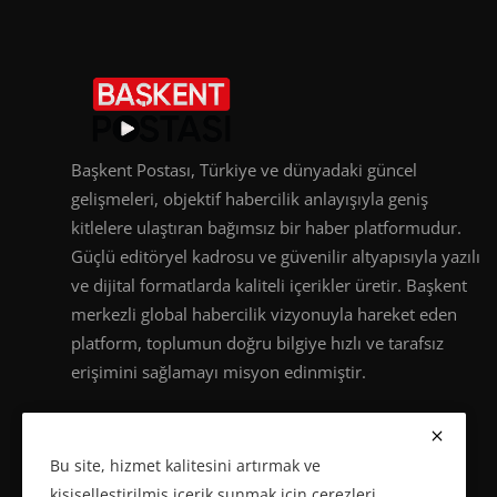
Başkent Postası, Türkiye ve dünyadaki güncel
gelişmeleri, objektif habercilik anlayışıyla geniş
kitlelere ulaştıran bağımsız bir haber platformudur.
Güçlü editöryel kadrosu ve güvenilir altyapısıyla yazılı
ve dijital formatlarda kaliteli içerikler üretir. Başkent
merkezli global habercilik vizyonuyla hareket eden
platform, toplumun doğru bilgiye hızlı ve tarafsız
erişimini sağlamayı misyon edinmiştir.
Bu site, hizmet kalitesini artırmak ve
kişiselleştirilmiş içerik sunmak için çerezleri