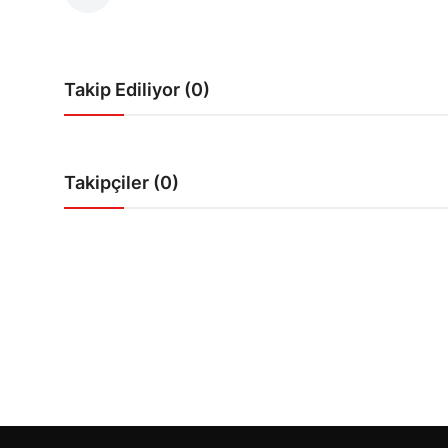
Bakanlıklar
Siyasi Partiler
Takip Ediliyor (0)
Mülki İdare
Toplum ve Yaşam
Takipçiler (0)
Sivil Toplum Kuruluşları
Kamu Kurumları ve Üst Kurullar
Resmi Reklamlar