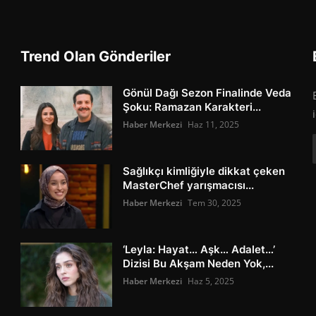
Trend Olan Gönderiler
Gönül Dağı Sezon Finalinde Veda
Şoku: Ramazan Karakteri...
Haber Merkezi
Haz 11, 2025
Sağlıkçı kimliğiyle dikkat çeken
MasterChef yarışmacısı...
Haber Merkezi
Tem 30, 2025
‘Leyla: Hayat… Aşk… Adalet…’
Dizisi Bu Akşam Neden Yok,...
Haber Merkezi
Haz 5, 2025