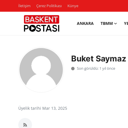
İletişim
Çerez Politikası
Künye
ANKARA
TBMM
Y
İletişim
Çerez Politikası
Buket Saymaz
Künye
Son görüldü: 1 yıl önce
Ankara
TBMM
Yerel Yönetimler
Üyelik tarihi Mar 13, 2025
Cumhurbaşkanlığı