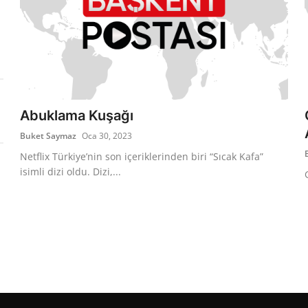
Abuklama Kuşağı
Buket Saymaz
Oca 30, 2023
Netflix Türkiye’nin son içeriklerinden biri “Sıcak Kafa”
isimli dizi oldu. Dizi,...