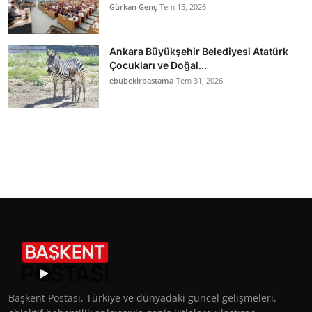
Gürkan Genç
Tem 15, 2026
Ankara Büyükşehir Belediyesi Atatürk
Çocukları ve Doğal...
ebubekirbastama
Tem 31, 2026
Başkent Postası, Türkiye ve dünyadaki güncel gelişmeleri,