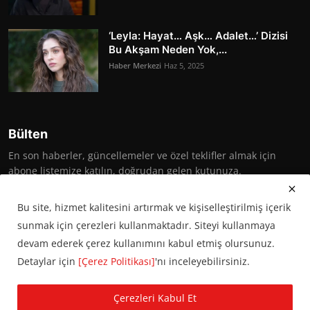
‘Leyla: Hayat… Aşk… Adalet…’ Dizisi
Bu Akşam Neden Yok,...
Haber Merkezi
Haz 5, 2025
Bülten
En son haberler, güncellemeler ve özel teklifler almak için
abone listemize katılın, doğrudan gelen kutunuza.
Abone Ol
Bu site, hizmet kalitesini artırmak ve kişiselleştirilmiş içerik
sunmak için çerezleri kullanmaktadır. Siteyi kullanmaya
devam ederek çerez kullanımını kabul etmiş olursunuz.
Detaylar için
[Çerez Politikası]
'nı inceleyebilirsiniz.
© 2016 Başkent Postası. Tüm hakları saklıdır.
Çerezleri Kabul Et
KVKK Aydınlatma Metni