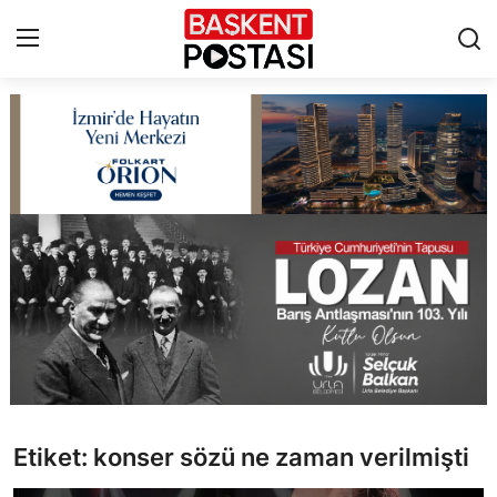
İletişim
Çerez Politikası
Künye
Ankara
TBMM
Yerel Yönetimler
Etiket: konser sözü ne zaman verilmişti
Cumhurbaşkanlığı