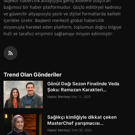
objektif habercilik anlayışıyla geniş kitlelere ulaştıran
bağımsız bir haber platformudur. Güçlü editöryel kadrosu
ve güvenilir altyapısıyla yazılı ve dijital formatlarda kaliteli
içerikler üretir. Başkent merkezli global habercilik
vizyonuyla hareket eden platform, toplumun doğru bilgiye
hızlı ve tarafsız erişimini sağlamayı misyon edinmiştir.
Trend Olan Gönderiler
Gönül Dağı Sezon Finalinde Veda
Şoku: Ramazan Karakteri...
Haber Merkezi
Haz 11, 2025
Sağlıkçı kimliğiyle dikkat çeken
MasterChef yarışmacısı...
Haber Merkezi
Tem 30, 2025