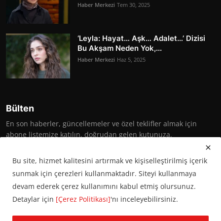
Haber Merkezi
Tem 30, 2025
‘Leyla: Hayat… Aşk… Adalet…’ Dizisi
Bu Akşam Neden Yok,...
Haber Merkezi
Haz 5, 2025
Bülten
En son haberler, güncellemeler ve özel teklifler almak için
abone listemize katılın, doğrudan gelen kutunuza.
Abone Ol
Bu site, hizmet kalitesini artırmak ve kişiselleştirilmiş içerik
sunmak için çerezleri kullanmaktadır. Siteyi kullanmaya
devam ederek çerez kullanımını kabul etmiş olursunuz.
Detaylar için
[Çerez Politikası]
'nı inceleyebilirsiniz.
© 2016 Başkent Postası. Tüm hakları saklıdır.