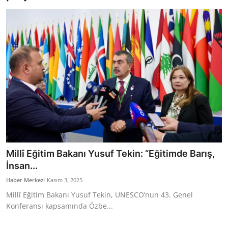
Bakanlıklar
Siyasi Partiler
Mülki İdare
Toplum ve Yaşam
Sivil Toplum Kuruluşları
Kamu Kurumları ve Üst Kurullar
Millî Eğitim Bakanı Yusuf Tekin: “Eğitimde Barış,
Resmi Reklamlar
İnsan...
Haber Merkezi
Kasım 3, 2025
Millî Eğitim Bakanı Yusuf Tekin, UNESCO’nun 43. Genel
Konferansı kapsamında Özbe...