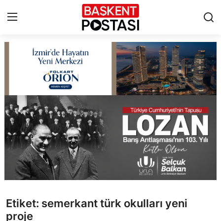
İletişim
Çerez Politikası
Künye
Ankara
TBMM
Yerel Yönetimler
Etiket: semerkant türk okulları yeni
Cumhurbaşkanlığı
proje