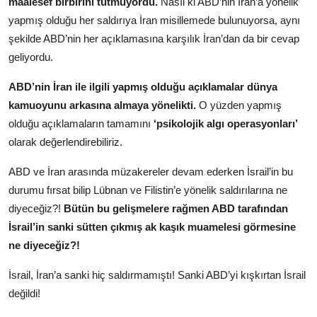
maalesef birbirini tutmuyordu.
Nasıl ki ABD’nin İran’a yönelik
yapmış olduğu her saldırıya İran misillemede bulunuyorsa, aynı
şekilde ABD’nin her açıklamasına karşılık İran’dan da bir cevap
geliyordu.
ABD’nin İran ile ilgili yapmış olduğu açıklamalar dünya
kamuoyunu arkasına almaya yönelikti.
O yüzden yapmış
olduğu açıklamaların tamamını
‘psikolojik algı operasyonları’
olarak değerlendirebiliriz.
ABD ve İran arasında müzakereler devam ederken İsrail’in bu
durumu fırsat bilip Lübnan ve Filistin’e yönelik saldırılarına ne
diyeceğiz?!
Bütün bu gelişmelere rağmen ABD tarafından
İsrail’in sanki sütten çıkmış ak kaşık muamelesi görmesine
ne diyeceğiz?!
İsrail, İran’a sanki hiç saldırmamıştı! Sanki ABD’yi kışkırtan İsrail
değildi!