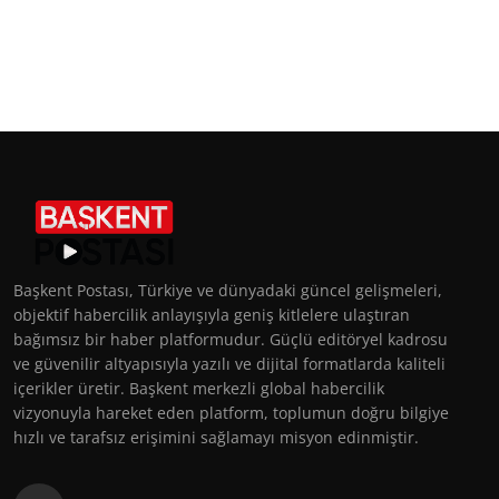
Başkent Postası, Türkiye ve dünyadaki güncel gelişmeleri,
objektif habercilik anlayışıyla geniş kitlelere ulaştıran
bağımsız bir haber platformudur. Güçlü editöryel kadrosu
ve güvenilir altyapısıyla yazılı ve dijital formatlarda kaliteli
içerikler üretir. Başkent merkezli global habercilik
vizyonuyla hareket eden platform, toplumun doğru bilgiye
hızlı ve tarafsız erişimini sağlamayı misyon edinmiştir.