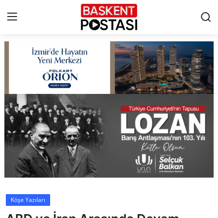
İletişim
Çerez Politikası
Künye
Ankara
TBMM
Yerel Yönetimler
Köşe Yazıları
Cumhurbaşkanlığı