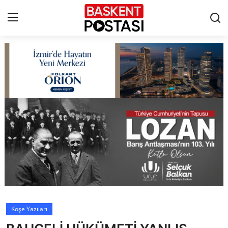
İletişim
Çerez Politikası
Künye
Ankara
TBMM
Yerel Yönetimler
Köşe Yazıları
Cumhurbaşkanlığı