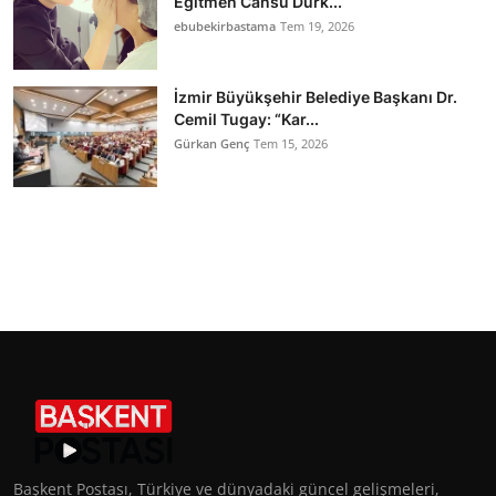
Eğitmen Cansu Durk...
ebubekirbastama
Tem 19, 2026
İzmir Büyükşehir Belediye Başkanı Dr.
Cemil Tugay: “Kar...
Gürkan Genç
Tem 15, 2026
Başkent Postası, Türkiye ve dünyadaki güncel gelişmeleri,