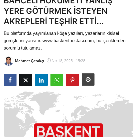
BAHCELİ HÜKÜMETİ YANLIŞ
Bakanlıklar
YERE GÖTÜRMEK İSTEYEN
AKREPLERİ TEŞHİR ETTİ...
Siyasi Partiler
Bu platformda yayımlanan köşe yazıları, yazarların kişisel
Mülki İdare
görüşlerini yansıtır. www.baskentpostasi.com, bu içeriklerden
sorumlu tutulamaz.
Toplum ve Yaşam
Mehmet Çatakçı
Nis 18, 2025 - 15:28
Sivil Toplum Kuruluşları
Kamu Kurumları ve Üst Kurullar
Resmi Reklamlar