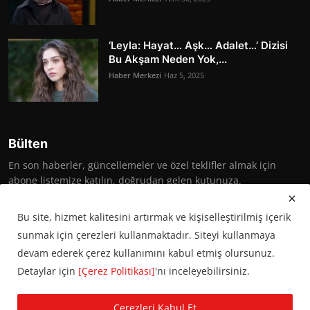
‘Leyla: Hayat… Aşk… Adalet…’ Dizisi
Bu Akşam Neden Yok,...
Haber Merkezi
Haz 5, 2025
Bülten
En son haberler, güncellemeler ve özel teklifler almak için
abone listemize katılın, doğrudan gelen kutunuza.
Abone Ol
Bu site, hizmet kalitesini artırmak ve kişiselleştirilmiş içerik
sunmak için çerezleri kullanmaktadır. Siteyi kullanmaya
devam ederek çerez kullanımını kabul etmiş olursunuz.
Detaylar için
[Çerez Politikası]
'nı inceleyebilirsiniz.
© 2016 Başkent Postası. Tüm hakları saklıdır.
Çerezleri Kabul Et