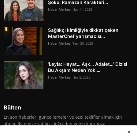
Şoku: Ramazan Karakteri...
Haber Merkezi
Haz 11, 2025
Sağlıkçı kimliğiyle dikkat çeken
MasterChef yarışmacısı...
Haber Merkezi
Tem 30, 2025
‘Leyla: Hayat… Aşk… Adalet…’ Dizisi
Bu Akşam Neden Yok,...
Haber Merkezi
Haz 5, 2025
Bülten
En son haberler, güncellemeler ve özel teklifler almak için
abone listemize katılın, doğrudan gelen kutunuza.