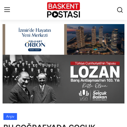
İletişim
Çerez Politikası
Künye
Ankara
TBMM
Yerel Yönetimler
Arşiv
Cumhurbaşkanlığı