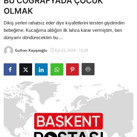
BU COĞRAFYADA ÇOCUK
Bakanlıklar
OLMAK
Siyasi Partiler
Dikiş yerleri rahatsız eder diye kıyafetlerini tersten giydirirdim
bebeğime. Kucağıma aldığım ilk lahza karar vermiştim, ben
Mülki İdare
dünyamı döndürecektim bu ...
Gufran Kayışooğlu
Eyl 23, 2024 - 15:29
Toplum ve Yaşam
Sivil Toplum Kuruluşları
Kamu Kurumları ve Üst Kurullar
Resmi Reklamlar