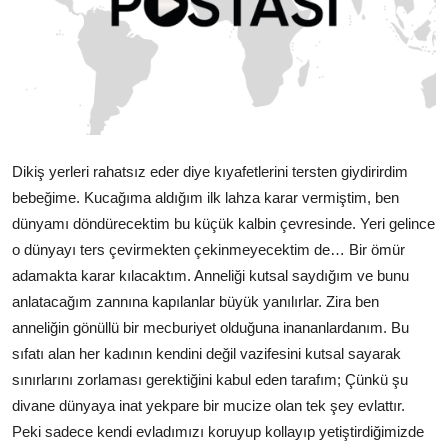
Dikiş yerleri rahatsız eder diye kıyafetlerini tersten giydirirdim
bebeğime. Kucağıma aldığım ilk lahza karar vermiştim, ben
dünyamı döndürecektim bu küçük kalbin çevresinde. Yeri gelince
o dünyayı ters çevirmekten çekinmeyecektim de… Bir ömür
adamakta karar kılacaktım. Anneliği kutsal saydığım ve bunu
anlatacağım zannına kapılanlar büyük yanılırlar. Zira ben
anneliğin gönüllü bir mecburiyet olduğuna inananlardanım. Bu
sıfatı alan her kadının kendini değil vazifesini kutsal sayarak
sınırlarını zorlaması gerektiğini kabul eden tarafım; Çünkü şu
divane dünyaya inat yekpare bir mucize olan tek şey evlattır.
Peki sadece kendi evladımızı koruyup kollayıp yetiştirdiğimizde