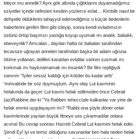
bitiyor mu annelik? Aynı gök altında çığlıklarını duyamadığımız
eziyetler içinde nefesleri kesilen yüzlerce evlat… Kimbilir nasıl bir
dehşetle öldüklerini tahayyül edemediğimiz o küçük bedenlerin
haberlerini gerilim filmi gibi izleyip, sonra kendi evladımızın
üstünü örtüp başımızı yastığa koyup uyumak mı analık, babalık,
ebeveynlik? Amcaları , dayıları hatta öz babaları tarafından
tecavüze uğrayan anneleri tarafından başka bir adam uğruna
ölüme yollanan, delilleri karatılan evlatlar varken susmak mı
korkmak mı haykıramamak mı insanlık? Bir film repliğiydi
sanırım ‘’İyiler sessiz kaldığı için kötüler bu kadar arttı’
’minvalinde bir söz duymuştum .Aynı olay Lut kavminin
helakında da geçer. Lut kavmi helak edilmeden önce Cebrail
(as)Rabbine der ki ‘’Ya Rabbim teheccüde kalkanlar var yine de
helak emrini uygulayayım mı? ‘’Rabbi ona şöyle döner onlar
kavimlerinde yayılan büyük fitneye ses çıkarmadılar onlara
acıma! Bu cevap sonrası Hazreti Cebrail Lut kavmini helak eder.
Şimdi Ey! iyi ve temiz olduğunu savunanlar ben hala neden helak