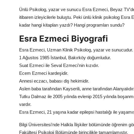
Ünlü Psikolog, yazar ve sunucu Esra Ezmeci, Beyaz TV'de 
itibaren izleyicilerle buluştu. Peki ünlü klinik psikolog Es
kadar hangi kitapları yazdı? Hangi programları sundu?
Esra Ezmeci Biyografi
Esra Ezmeci, Uzman Klinik Psikolog, yazar ve sunucudur.
1 Ağustos 1985 İstanbul, Bakırköy doğumludur.
Suat Ezmeci ile Seval Ezmeci'nin kızıdır.
Ecem Ezmeci kardeşidir.
Annesi eczacı, babası diş hekimidir.
Aslen baba tarafından Kayserili, anne tarafından Alanyalıdır
Tutku Dalmaz ile 2005 yılında evlenip 2015 yılında boşan
vardır.
Esra Ezmeci, 21 yaşına kadar epilepsi hastalığı ile yaşamış
Bilgi Üniversitesi'nde Halkla İlişkiler bölümünde öğrenim gö
Fakültesi Psikoloji Bölümünde birincilikle tamamlamıştır.