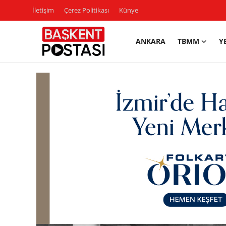
İletişim
Çerez Politikası
Künye
ANKARA
TBMM
Y
İletişim
Çerez Politikası
Künye
Ankara
TBMM
Yerel Yönetimler
Cumhurbaşkanlığı