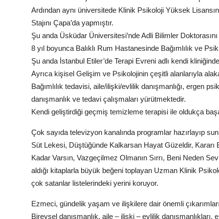
Ardından aynı üniversitede Klinik Psikoloji Yüksek Lisansını
Stajını Çapa’da yapmıştır.
Şu anda Üsküdar Üniversitesi’nde Adli Bilimler Doktorasını
8 yıl boyunca Balıklı Rum Hastanesinde Bağımlılık ve Psikiyat
Şu anda İstanbul Etiler’de Terapi Evreni adlı kendi kliniğin
Ayrıca kişisel Gelişim ve Psikolojinin çeşitli alanlarıyla al
Bağımlılık tedavisi, aile/ilişki/evlilik danışmanlığı, ergen ps
danışmanlık ve tedavi çalışmaları yürütmektedir.
Kendi geliştirdiği geçmiş temizleme terapisi ile oldukça başa
Çok sayıda televizyon kanalında programlar hazırlayıp sunm
Süt Lekesi, Düştüğünde Kalkarsan Hayat Güzeldir, Kararı B
Kadar Varsın, Vazgeçilmez Olmanın Sırrı, Beni Neden Sevme
aldığı kitaplarla büyük beğeni toplayan Uzman Klinik Psikol
çok satanlar listelerindeki yerini koruyor.
Ezmeci, gündelik yaşam ve ilişkilere dair önemli çıkarımları
Bireysel danışmanlık, aile – ilişki – evlilik danışmanlıkları, 