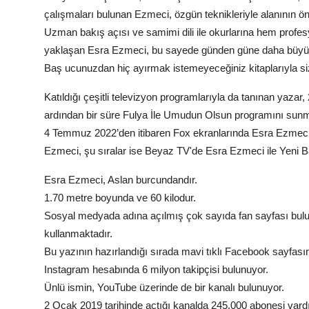
çalışmaları bulunan Ezmeci, özgün teknikleriyle alanının öne
Uzman bakış açısı ve samimi dili ile okurlarına hem profesy
yaklaşan Esra Ezmeci, bu sayede günden güne daha büyük b
Baş ucunuzdan hiç ayırmak istemeyeceğiniz kitaplarıyla siz
Katıldığı çeşitli televizyon programlarıyla da tanınan yazar
ardından bir süre Fulya İle Umudun Olsun programını sunm
4 Temmuz 2022’den itibaren Fox ekranlarında Esra Ezmeci
Ezmeci, şu sıralar ise Beyaz TV'de Esra Ezmeci ile Yeni 
Esra Ezmeci, Aslan burcundandır.
1.70 metre boyunda ve 60 kilodur.
Sosyal medyada adına açılmış çok sayıda fan sayfası bulu
kullanmaktadır.
Bu yazının hazırlandığı sırada mavi tıklı Facebook sayfasın
Instagram hesabında 6 milyon takipçisi bulunuyor.
Ünlü ismin, YouTube üzerinde de bir kanalı bulunuyor.
2 Ocak 2019 tarihinde açtığı kanalda 245.000 abonesi vardı