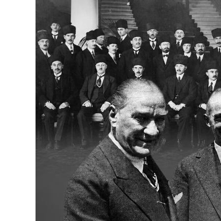
Bakanlıklar
Siyasi Partiler
Mülki İdare
Toplum ve Yaşam
Sivil Toplum Kuruluşları
Kamu Kurumları ve Üst Kurullar
Resmi Reklamlar